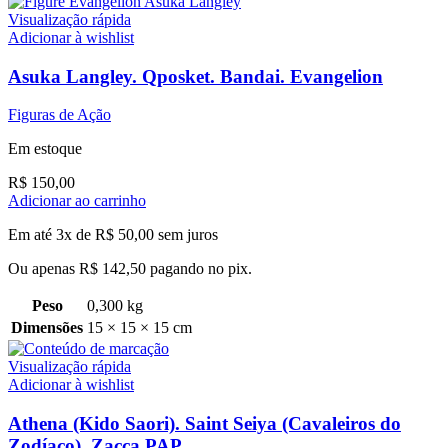
Visualização rápida
Adicionar à wishlist
Asuka Langley. Qposket. Bandai. Evangelion
Figuras de Ação
Em estoque
R$
150,00
Adicionar ao carrinho
Em até 3x de
R$
50,00
sem juros
Ou apenas
R$
142,50
pagando no pix.
Peso
0,300 kg
Dimensões
15 × 15 × 15 cm
Visualização rápida
Adicionar à wishlist
Athena (Kido Saori). Saint Seiya (Cavaleiros do
Zodíaco). Zacca PAP