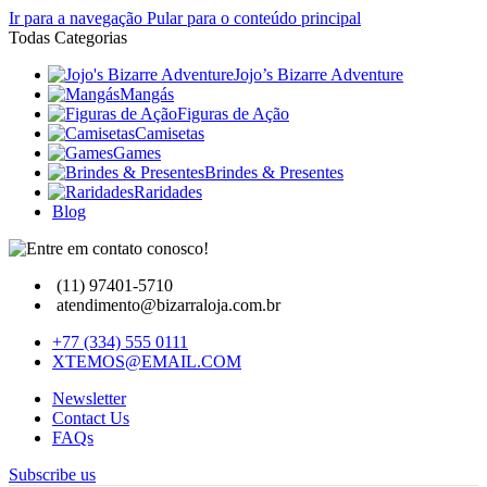
Ir para a navegação
Pular para o conteúdo principal
Todas Categorias
Jojo’s Bizarre Adventure
Mangás
Figuras de Ação
Camisetas
Games
Brindes & Presentes
Raridades
Blog
(11) 97401-5710
atendimento@bizarraloja.com.br
+77 (334) 555 0111
XTEMOS@EMAIL.COM
Newsletter
Contact Us
FAQs
Subscribe us