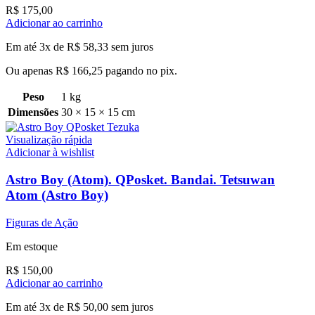
R$
175,00
Adicionar ao carrinho
Em até 3x de
R$
58,33
sem juros
Ou apenas
R$
166,25
pagando no pix.
Peso
1 kg
Dimensões
30 × 15 × 15 cm
Visualização rápida
Adicionar à wishlist
Astro Boy (Atom). QPosket. Bandai. Tetsuwan
Atom (Astro Boy)
Figuras de Ação
Em estoque
R$
150,00
Adicionar ao carrinho
Em até 3x de
R$
50,00
sem juros