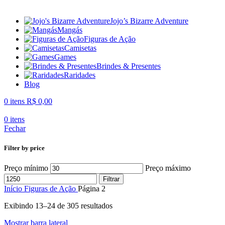
Jojo’s Bizarre Adventure
Mangás
Figuras de Ação
Camisetas
Games
Brindes & Presentes
Raridades
Blog
0
itens
R$
0,00
0
itens
Fechar
Filter by price
Preço mínimo
Preço máximo
Filtrar
Início
Figuras de Ação
Página 2
Exibindo 13–24 de 305 resultados
Mostrar barra lateral