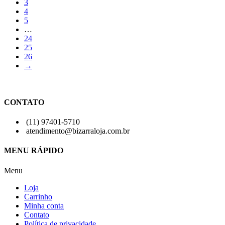
3
4
5
…
24
25
26
→
CONTATO
(11) 97401-5710
atendimento@bizarraloja.com.br
MENU RÁPIDO
Menu
Loja
Carrinho
Minha conta
Contato
Política de privacidade