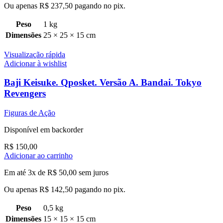
Ou apenas
R$
237,50
pagando no pix.
Peso
1 kg
Dimensões
25 × 25 × 15 cm
Visualização rápida
Adicionar à wishlist
Baji Keisuke. Qposket. Versão A. Bandai. Tokyo
Revengers
Figuras de Ação
Disponível em backorder
R$
150,00
Adicionar ao carrinho
Em até 3x de
R$
50,00
sem juros
Ou apenas
R$
142,50
pagando no pix.
Peso
0,5 kg
Dimensões
15 × 15 × 15 cm