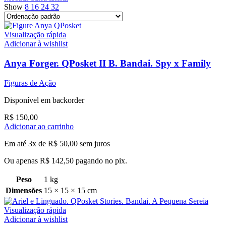
Show
8
16
24
32
Visualização rápida
Adicionar à wishlist
Anya Forger. QPosket II B. Bandai. Spy x Family
Figuras de Ação
Disponível em backorder
R$
150,00
Adicionar ao carrinho
Em até 3x de
R$
50,00
sem juros
Ou apenas
R$
142,50
pagando no pix.
Peso
1 kg
Dimensões
15 × 15 × 15 cm
Visualização rápida
Adicionar à wishlist