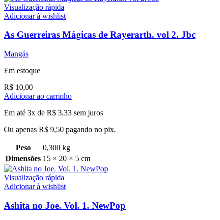
Visualização rápida
Adicionar à wishlist
As Guerreiras Mágicas de Rayerarth. vol 2. Jbc
Mangás
Em estoque
R$
10,00
Adicionar ao carrinho
Em até 3x de
R$
3,33
sem juros
Ou apenas
R$
9,50
pagando no pix.
Peso
0,300 kg
Dimensões
15 × 20 × 5 cm
Visualização rápida
Adicionar à wishlist
Ashita no Joe. Vol. 1. NewPop