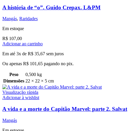
A história de “o”. Guido Crepax. L&PM
Mangás
,
Raridades
Em estoque
R$
107,00
Adicionar ao carrinho
Em até 3x de
R$
35,67
sem juros
Ou apenas
R$
101,65
pagando no pix.
Peso
0,500 kg
Dimensões
22 × 22 × 5 cm
Visualização rápida
Adicionar à wishlist
A vida e a morte do Capitão Marvel: parte 2. Salvat
Mangás
Em estoque