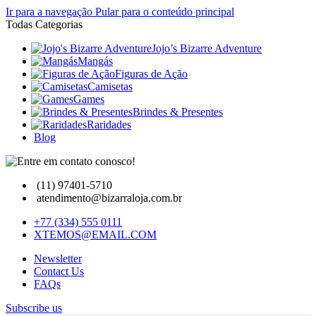
Ir para a navegação
Pular para o conteúdo principal
Todas Categorias
Jojo’s Bizarre Adventure
Mangás
Figuras de Ação
Camisetas
Games
Brindes & Presentes
Raridades
Blog
(11) 97401-5710
atendimento@bizarraloja.com.br
+77 (334) 555 0111
XTEMOS@EMAIL.COM
Newsletter
Contact Us
FAQs
Subscribe us