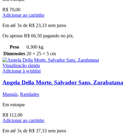
R$
70,00
Adicionar ao carrinho
Em até 3x de
R$
23,33
sem juros
Ou apenas
R$
66,50
pagando no pix.
Peso
0,300 kg
Dimensões
20 × 25 × 5 cm
Visualização rápida
Adicionar à wishlist
Angela Della Morte. Salvador Sans. Zarabatana
Mangás
,
Raridades
Em estoque
R$
112,00
Adicionar ao carrinho
Em até 3x de
R$
37,33
sem juros