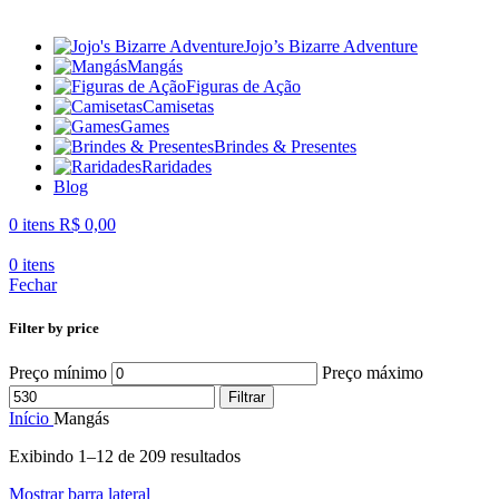
Jojo’s Bizarre Adventure
Mangás
Figuras de Ação
Camisetas
Games
Brindes & Presentes
Raridades
Blog
0
itens
R$
0,00
0
itens
Fechar
Filter by price
Preço mínimo
Preço máximo
Filtrar
Início
Mangás
Exibindo 1–12 de 209 resultados
Mostrar barra lateral