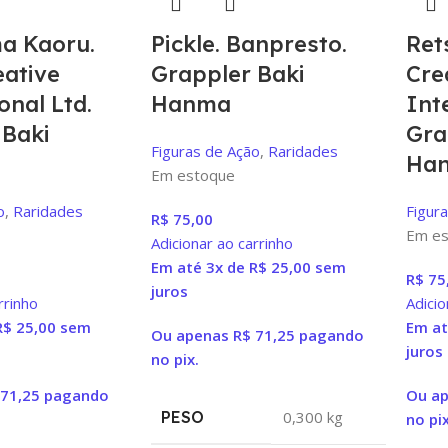
a Kaoru.
Pickle. Banpresto.
Ret
eative
Grappler Baki
Cre
onal Ltd.
Hanma
Int
 Baki
Gra
Figuras de Ação
,
Raridades
Ha
Em estoque
o
,
Raridades
Figur
R$
75,00
Em es
Adicionar ao carrinho
Em até 3x de
R$
25,00
sem
R$
75
juros
rrinho
Adicio
R$
25,00
sem
Em at
Ou apenas
R$
71,25
pagando
juros
no pix.
71,25
pagando
Ou a
PESO
0,300 kg
no pix