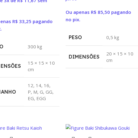
é 3x de
R$
11,67
sem
Ou apenas
R$
85,50
pagando
no pix.
penas
R$
33,25
pagando
.
PESO
0,5 kg
O
300 kg
20 × 15 × 10
DIMENSÕES
cm
15 × 15 × 10
MENSÕES
cm
12
,
14
,
16
,
MANHO
P
,
M
,
G
,
GG
,
EG
,
EGG