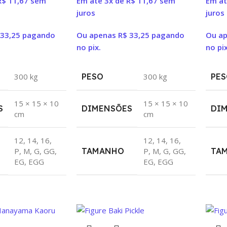
R$
11,67
sem
Em até 3x de
R$
11,67
sem
Em at
juros
juros
33,25
pagando
Ou apenas
R$
33,25
pagando
Ou a
no pix.
no pix
300 kg
PESO
300 kg
PES
15 × 15 × 10
15 × 15 × 10
S
DIMENSÕES
DI
cm
cm
12
,
14
,
16
,
12
,
14
,
16
,
P
,
M
,
G
,
GG
,
TAMANHO
P
,
M
,
G
,
GG
,
TA
EG
,
EGG
EG
,
EGG