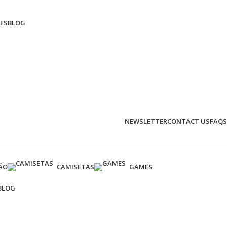
ES
BLOG
NEWSLETTER
CONTACT US
FAQS
ÃO
CAMISETAS
GAMES
BLOG