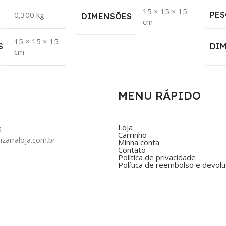
15 × 15 × 15
0,300 kg
PES
DIMENSÕES
cm
15 × 15 × 15
S
DI
cm
MENU RÁPIDO
Loja
0
Carrinho
zarraloja.com.br
Minha conta
Contato
Política de privacidade
Política de reembolso e devol