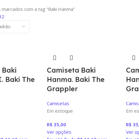
 marcados com a tag “Baki Hanma”
32
 Baki
Camiseta Baki
Cam
. Baki The
Hanma. Baki The
Han
Grappler
Gra
Camisetas
Camis
Em estoque
Em es
R$
35,00
R$
35
Ver opções
Ver o