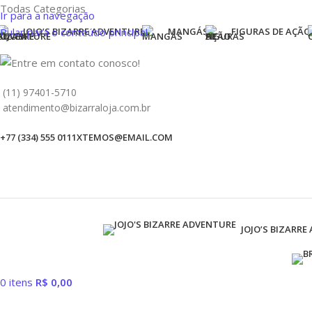
Todas Categorias
Ir para a navegação
Pular para o conteúdo principal
JOJO’S BIZARRE ADVENTURE
MANGÁS
FIGURAS DE AÇÃO
(11) 97401-5710
atendimento@bizarraloja.com.br
+77 (334) 555 0111
XTEMOS@EMAIL.COM
JOJO’S BIZARRE
0
itens
R$
0,00