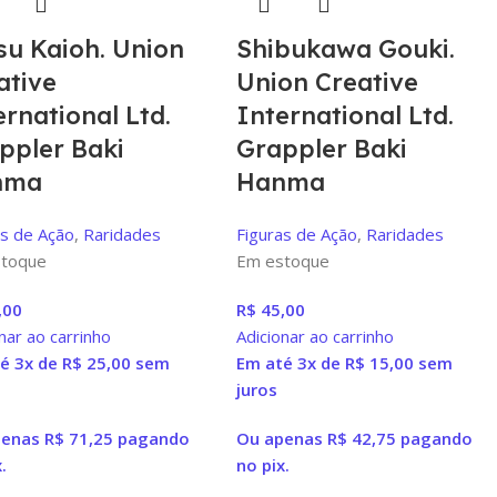
su Kaioh. Union
Shibukawa Gouki.
ative
Union Creative
ernational Ltd.
International Ltd.
ppler Baki
Grappler Baki
nma
Hanma
as de Ação
,
Raridades
Figuras de Ação
,
Raridades
toque
Em estoque
,00
R$
45,00
nar ao carrinho
Adicionar ao carrinho
é 3x de
R$
25,00
sem
Em até 3x de
R$
15,00
sem
juros
penas
R$
71,25
pagando
Ou apenas
R$
42,75
pagando
.
no pix.