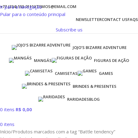
Ir para a navegação
+77 (334) 555 0111
XTEMOS@EMAIL.COM
Pular para o conteúdo principal
NEWSLETTER
CONTACT US
FAQS
Subscribe us
JOJO’S BIZARRE ADVENTURE
MANGÁS
FIGURAS DE AÇÃO
CAMISETAS
GAMES
BRINDES & PRESENTES
RARIDADES
BLOG
0
itens
R$
0,00
0
itens
Início
Produtos marcados com a tag “Battle tendency”