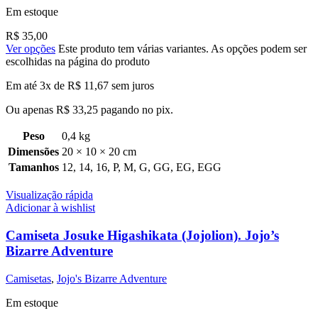
Em estoque
R$
35,00
Ver opções
Este produto tem várias variantes. As opções podem ser
escolhidas na página do produto
Em até 3x de
R$
11,67
sem juros
Ou apenas
R$
33,25
pagando no pix.
Peso
0,4 kg
Dimensões
20 × 10 × 20 cm
Tamanhos
12
,
14
,
16
,
P
,
M
,
G
,
GG
,
EG
,
EGG
Visualização rápida
Adicionar à wishlist
Camiseta Josuke Higashikata (Jojolion). Jojo’s
Bizarre Adventure
Camisetas
,
Jojo's Bizarre Adventure
Em estoque