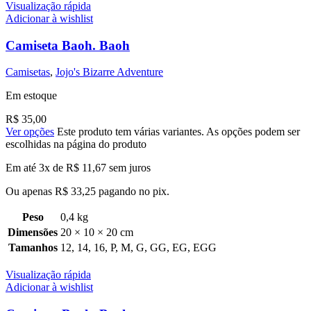
Visualização rápida
Adicionar à wishlist
Camiseta Baoh. Baoh
Camisetas
,
Jojo's Bizarre Adventure
Em estoque
R$
35,00
Ver opções
Este produto tem várias variantes. As opções podem ser
escolhidas na página do produto
Em até 3x de
R$
11,67
sem juros
Ou apenas
R$
33,25
pagando no pix.
Peso
0,4 kg
Dimensões
20 × 10 × 20 cm
Tamanhos
12
,
14
,
16
,
P
,
M
,
G
,
GG
,
EG
,
EGG
Visualização rápida
Adicionar à wishlist