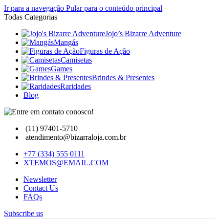
Ir para a navegação
Pular para o conteúdo principal
Todas Categorias
Jojo’s Bizarre Adventure
Mangás
Figuras de Ação
Camisetas
Games
Brindes & Presentes
Raridades
Blog
(11) 97401-5710
atendimento@bizarraloja.com.br
+77 (334) 555 0111
XTEMOS@EMAIL.COM
Newsletter
Contact Us
FAQs
Subscribe us