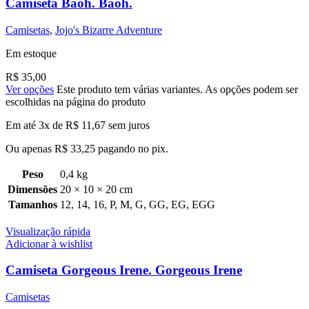
Camiseta Baoh. Baoh.
Camisetas
,
Jojo's Bizarre Adventure
Em estoque
R$
35,00
Ver opções
Este produto tem várias variantes. As opções podem ser
escolhidas na página do produto
Em até 3x de
R$
11,67
sem juros
Ou apenas
R$
33,25
pagando no pix.
Peso
0,4 kg
Dimensões
20 × 10 × 20 cm
Tamanhos
12
,
14
,
16
,
P
,
M
,
G
,
GG
,
EG
,
EGG
Visualização rápida
Adicionar à wishlist
Camiseta Gorgeous Irene. Gorgeous Irene
Camisetas