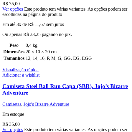
R$
35,00
Ver opções
Este produto tem várias variantes. As opções podem ser
escolhidas na página do produto
Em até 3x de
R$
11,67
sem juros
Ou apenas
R$
33,25
pagando no pix.
Peso
0,4 kg
Dimensões
20 × 10 × 20 cm
Tamanhos
12
,
14
,
16
,
P
,
M
,
G
,
GG
,
EG
,
EGG
Visualização rápida
Adicionar à wishlist
Camiseta Steel Ball Run Capa (SBR). Jojo’s Bizarre
Adventure
Camisetas
,
Jojo's Bizarre Adventure
Em estoque
R$
35,00
Ver opções
Este produto tem várias variantes. As opções podem ser