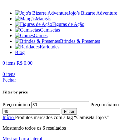
Jojo’s Bizarre Adventure
Mangás
Figuras de Ação
Camisetas
Games
Brindes & Presentes
Raridades
Blog
0
itens
R$
0,00
0
itens
Fechar
Filter by price
Preço mínimo
Preço máximo
Filtrar
Início
Produtos marcados com a tag “Camiseta Jojo's”
Mostrando todos os 6 resultados
Mostrar barra lateral