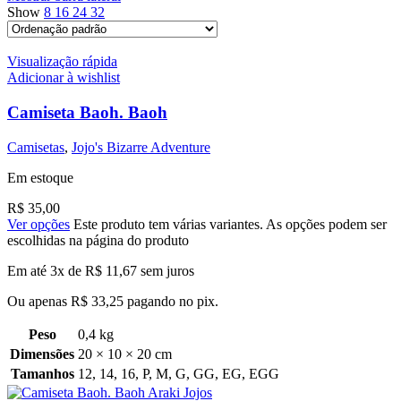
Show
8
16
24
32
Visualização rápida
Adicionar à wishlist
Camiseta Baoh. Baoh
Camisetas
,
Jojo's Bizarre Adventure
Em estoque
R$
35,00
Ver opções
Este produto tem várias variantes. As opções podem ser
escolhidas na página do produto
Em até 3x de
R$
11,67
sem juros
Ou apenas
R$
33,25
pagando no pix.
Peso
0,4 kg
Dimensões
20 × 10 × 20 cm
Tamanhos
12
,
14
,
16
,
P
,
M
,
G
,
GG
,
EG
,
EGG