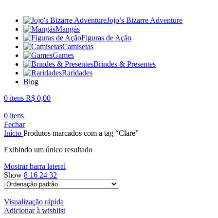
Jojo’s Bizarre Adventure
Mangás
Figuras de Ação
Camisetas
Games
Brindes & Presentes
Raridades
Blog
0
itens
R$
0,00
0
itens
Fechar
Início
Produtos marcados com a tag “Clare”
Exibindo um único resultado
Mostrar barra lateral
Show
8
16
24
32
Visualização rápida
Adicionar à wishlist