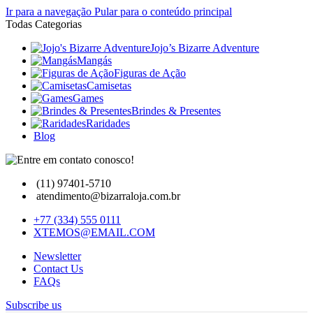
Ir para a navegação
Pular para o conteúdo principal
Todas Categorias
Jojo’s Bizarre Adventure
Mangás
Figuras de Ação
Camisetas
Games
Brindes & Presentes
Raridades
Blog
(11) 97401-5710
atendimento@bizarraloja.com.br
+77 (334) 555 0111
XTEMOS@EMAIL.COM
Newsletter
Contact Us
FAQs
Subscribe us