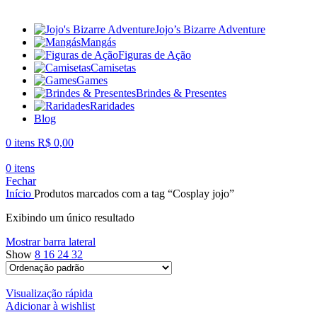
Jojo’s Bizarre Adventure
Mangás
Figuras de Ação
Camisetas
Games
Brindes & Presentes
Raridades
Blog
0
itens
R$
0,00
0
itens
Fechar
Início
Produtos marcados com a tag “Cosplay jojo”
Exibindo um único resultado
Mostrar barra lateral
Show
8
16
24
32
Visualização rápida
Adicionar à wishlist