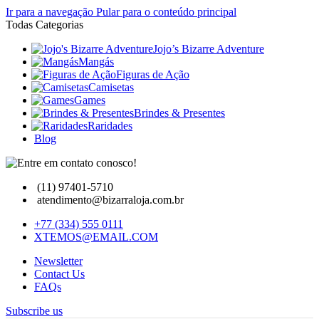
Ir para a navegação
Pular para o conteúdo principal
Todas Categorias
Jojo’s Bizarre Adventure
Mangás
Figuras de Ação
Camisetas
Games
Brindes & Presentes
Raridades
Blog
(11) 97401-5710
atendimento@bizarraloja.com.br
+77 (334) 555 0111
XTEMOS@EMAIL.COM
Newsletter
Contact Us
FAQs
Subscribe us