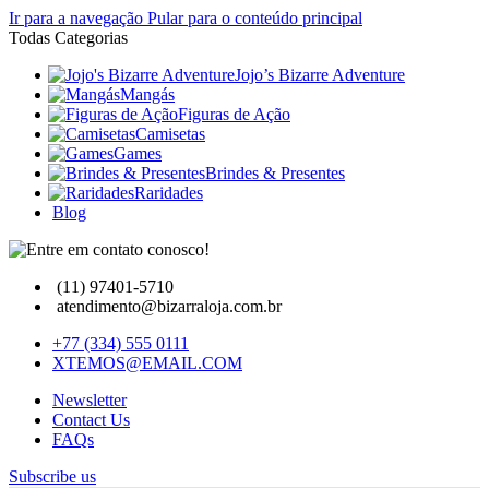
Ir para a navegação
Pular para o conteúdo principal
Todas Categorias
Jojo’s Bizarre Adventure
Mangás
Figuras de Ação
Camisetas
Games
Brindes & Presentes
Raridades
Blog
(11) 97401-5710
atendimento@bizarraloja.com.br
+77 (334) 555 0111
XTEMOS@EMAIL.COM
Newsletter
Contact Us
FAQs
Subscribe us