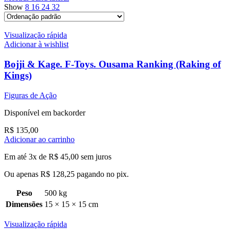
Show
8
16
24
32
Visualização rápida
Adicionar à wishlist
Bojji & Kage. F-Toys. Ousama Ranking (Raking of
Kings)
Figuras de Ação
Disponível em backorder
R$
135,00
Adicionar ao carrinho
Em até 3x de
R$
45,00
sem juros
Ou apenas
R$
128,25
pagando no pix.
Peso
500 kg
Dimensões
15 × 15 × 15 cm
Visualização rápida