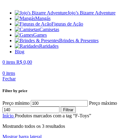
Jojo’s Bizarre Adventure
Mangás
Figuras de Ação
Camisetas
Games
Brindes & Presentes
Raridades
Blog
0
itens
R$
0,00
0
itens
Fechar
Filter by price
Preço mínimo
Preço máximo
Filtrar
Início
Produtos marcados com a tag “F-Toys”
Mostrando todos os 3 resultados
Mostrar barra lateral