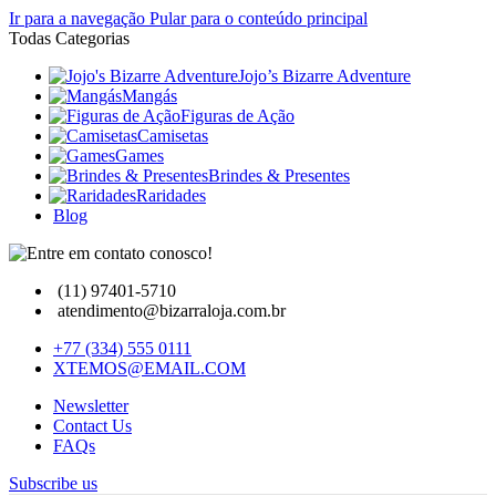
Ir para a navegação
Pular para o conteúdo principal
Todas Categorias
Jojo’s Bizarre Adventure
Mangás
Figuras de Ação
Camisetas
Games
Brindes & Presentes
Raridades
Blog
(11) 97401-5710
atendimento@bizarraloja.com.br
+77 (334) 555 0111
XTEMOS@EMAIL.COM
Newsletter
Contact Us
FAQs
Subscribe us