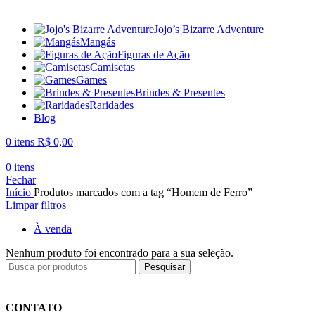
Jojo’s Bizarre Adventure
Mangás
Figuras de Ação
Camisetas
Games
Brindes & Presentes
Raridades
Blog
0
itens
R$
0,00
0
itens
Fechar
Início
Produtos marcados com a tag “Homem de Ferro”
Limpar filtros
À venda
Nenhum produto foi encontrado para a sua seleção.
Pesquisar
CONTATO