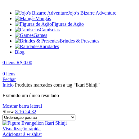
Jojo’s Bizarre Adventure
Mangás
Figuras de Ação
Camisetas
Games
Brindes & Presentes
Raridades
Blog
0
itens
R$
0,00
0
itens
Fechar
Início
Produtos marcados com a tag “Ikari Shinji”
Exibindo um único resultado
Mostrar barra lateral
Show
8
16
24
32
Visualização rápida
Adicionar à wishlist