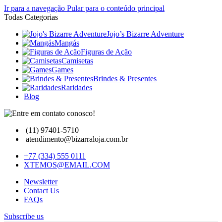
Ir para a navegação
Pular para o conteúdo principal
Todas Categorias
Jojo’s Bizarre Adventure
Mangás
Figuras de Ação
Camisetas
Games
Brindes & Presentes
Raridades
Blog
(11) 97401-5710
atendimento@bizarraloja.com.br
+77 (334) 555 0111
XTEMOS@EMAIL.COM
Newsletter
Contact Us
FAQs
Subscribe us