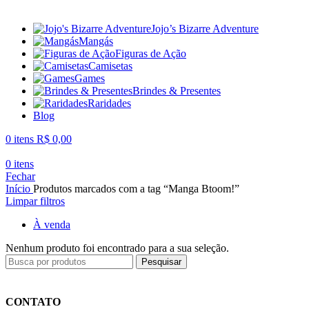
Jojo’s Bizarre Adventure
Mangás
Figuras de Ação
Camisetas
Games
Brindes & Presentes
Raridades
Blog
0
itens
R$
0,00
0
itens
Fechar
Início
Produtos marcados com a tag “Manga Btoom!”
Limpar filtros
À venda
Nenhum produto foi encontrado para a sua seleção.
Pesquisar
CONTATO