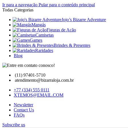
Ir para a navegação
Pular para o conteúdo principal
Todas Categorias
Jojo’s Bizarre Adventure
Mangás
Figuras de Ação
Camisetas
Games
Brindes & Presentes
Raridades
Blog
(11) 97401-5710
atendimento@bizarraloja.com.br
+77 (334) 555 0111
XTEMOS@EMAIL.COM
Newsletter
Contact Us
FAQs
Subscribe us