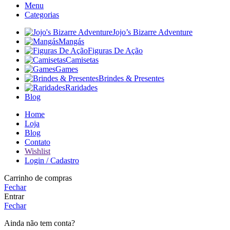
Menu
Categorias
Jojo’s Bizarre Adventure
Mangás
Figuras De Ação
Camisetas
Games
Brindes & Presentes
Raridades
Blog
Home
Loja
Blog
Contato
Wishlist
Login / Cadastro
Carrinho de compras
Fechar
Entrar
Fechar
Ainda não tem conta?