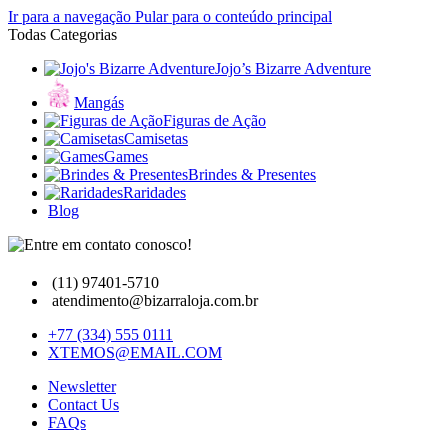
Ir para a navegação
Pular para o conteúdo principal
Todas Categorias
Jojo’s Bizarre Adventure
Mangás
Figuras de Ação
Camisetas
Games
Brindes & Presentes
Raridades
Blog
(11) 97401-5710
atendimento@bizarraloja.com.br
+77 (334) 555 0111
XTEMOS@EMAIL.COM
Newsletter
Contact Us
FAQs