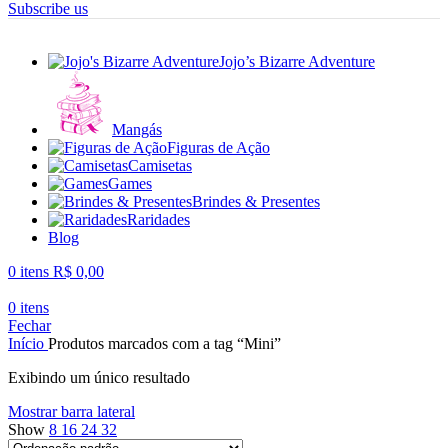
Subscribe us
Jojo’s Bizarre Adventure
Mangás
Figuras de Ação
Camisetas
Games
Brindes & Presentes
Raridades
Blog
0
itens
R$
0,00
0
itens
Fechar
Início
Produtos marcados com a tag “Mini”
Exibindo um único resultado
Mostrar barra lateral
Show
8
16
24
32