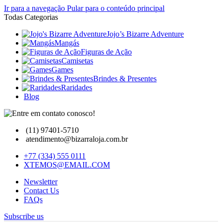
Ir para a navegação
Pular para o conteúdo principal
Todas Categorias
Jojo’s Bizarre Adventure
Mangás
Figuras de Ação
Camisetas
Games
Brindes & Presentes
Raridades
Blog
(11) 97401-5710
atendimento@bizarraloja.com.br
+77 (334) 555 0111
XTEMOS@EMAIL.COM
Newsletter
Contact Us
FAQs
Subscribe us