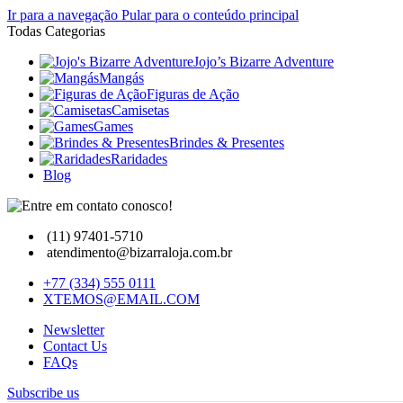
Ir para a navegação
Pular para o conteúdo principal
Todas Categorias
Jojo’s Bizarre Adventure
Mangás
Figuras de Ação
Camisetas
Games
Brindes & Presentes
Raridades
Blog
(11) 97401-5710
atendimento@bizarraloja.com.br
+77 (334) 555 0111
XTEMOS@EMAIL.COM
Newsletter
Contact Us
FAQs
Subscribe us