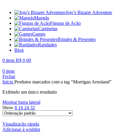
Jojo’s Bizarre Adventure
Mangás
Figuras de Ação
Camisetas
Games
Brindes & Presentes
Raridades
Blog
0
itens
R$
0,00
0
itens
Fechar
Início
Produtos marcados com a tag “Morrigan Aensland”
Exibindo um único resultado
Mostrar barra lateral
Show
8
16
24
32
Visualização rápida
Adicionar à wishlist