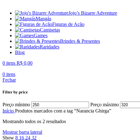
Jojo’s Bizarre Adventure
Mangás
Figuras de Ação
Camisetas
Games
Brindes & Presentes
Raridades
Blog
0
itens
R$
0,00
0
itens
Fechar
Filter by price
Preço mínimo
Preço máximo
Início
Produtos marcados com a tag “Narancia Ghirga”
Mostrando todos os 2 resultados
Mostrar barra lateral
Show
8
16
24
32