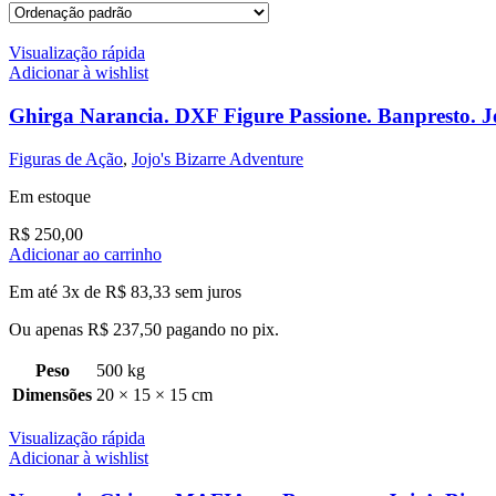
Visualização rápida
Adicionar à wishlist
Ghirga Narancia. DXF Figure Passione. Banpresto. J
Figuras de Ação
,
Jojo's Bizarre Adventure
Em estoque
R$
250,00
Adicionar ao carrinho
Em até 3x de
R$
83,33
sem juros
Ou apenas
R$
237,50
pagando no pix.
Peso
500 kg
Dimensões
20 × 15 × 15 cm
Visualização rápida
Adicionar à wishlist