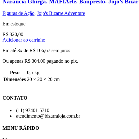
Narancia Ghirga. MAFIArte. Banpresto. Jojo’s Bizar
Figuras de Ação
,
Jojo's Bizarre Adventure
Em estoque
R$
320,00
Adicionar ao carrinho
Em até 3x de
R$
106,67
sem juros
Ou apenas
R$
304,00
pagando no pix.
Peso
0,5 kg
Dimensões
20 × 20 × 20 cm
CONTATO
(11) 97401-5710
atendimento@bizarraloja.com.br
MENU RÁPIDO