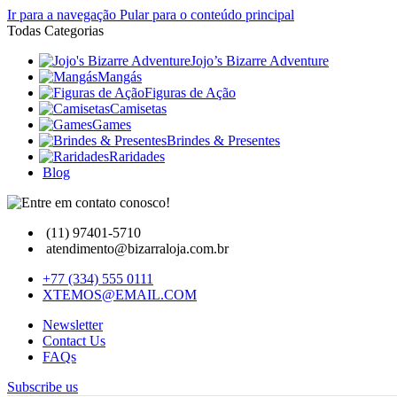
Ir para a navegação
Pular para o conteúdo principal
Todas Categorias
Jojo’s Bizarre Adventure
Mangás
Figuras de Ação
Camisetas
Games
Brindes & Presentes
Raridades
Blog
(11) 97401-5710
atendimento@bizarraloja.com.br
+77 (334) 555 0111
XTEMOS@EMAIL.COM
Newsletter
Contact Us
FAQs
Subscribe us