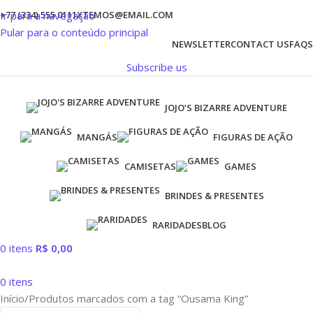
Ir para a navegação
+77 (334) 555 0111
XTEMOS@EMAIL.COM
Pular para o conteúdo principal
NEWSLETTER
CONTACT US
FAQS
Subscribe us
JOJO’S BIZARRE ADVENTURE
MANGÁS
FIGURAS DE AÇÃO
CAMISETAS
GAMES
BRINDES & PRESENTES
RARIDADES
BLOG
0
itens
R$
0,00
0
itens
Início
Produtos marcados com a tag “Ousama King”