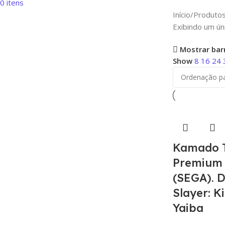
0
itens
Início
Produtos
Exibindo um ún
Mostrar barr
Show
8
16
24
Kamado T
Premium 
(SEGA). 
Slayer: K
Yaiba