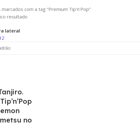
 marcados com a tag “Premium Tip'n'Pop”
ico resultado
a lateral
32
anjiro.
Tip’n’Pop
Demon
imetsu no