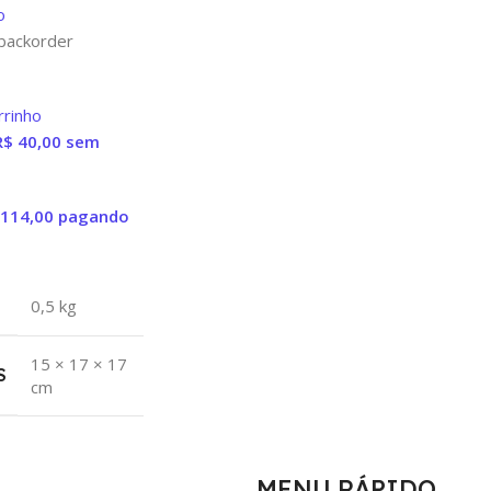
o
backorder
rrinho
R$
40,00
sem
114,00
pagando
0,5 kg
15 × 17 × 17
S
cm
MENU RÁPIDO