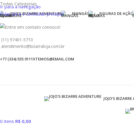
Todas Categorias
Ir para a navegação
Pular para o conteúdo principal
JOJO’S BIZARRE ADVENTURE
MANGÁS
FIGURAS DE AÇÃO
(11) 97401-5710
atendimento@bizarraloja.com.br
+77 (334) 555 0111
XTEMOS@EMAIL.COM
JOJO’S BIZARRE
0
itens
R$
0,00