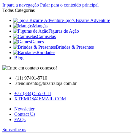
Ir para a navegação
Pular para o conteúdo principal
Todas Categorias
Jojo’s Bizarre Adventure
Mangás
Figuras de Ação
Camisetas
Games
Brindes & Presentes
Raridades
Blog
(11) 97401-5710
atendimento@bizarraloja.com.br
+77 (334) 555 0111
XTEMOS@EMAIL.COM
Newsletter
Contact Us
FAQs
Subscribe us