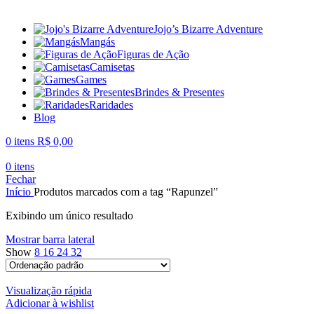
Jojo’s Bizarre Adventure
Mangás
Figuras de Ação
Camisetas
Games
Brindes & Presentes
Raridades
Blog
0
itens
R$
0,00
0
itens
Fechar
Início
Produtos marcados com a tag “Rapunzel”
Exibindo um único resultado
Mostrar barra lateral
Show
8
16
24
32
Visualização rápida
Adicionar à wishlist