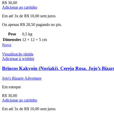
R$
30,00
Adicionar ao carrinho
Em até 3x de
R$
10,00
sem juros
Ou apenas
R$
28,50
pagando no pix.
Peso
0,5 kg
Dimensões
12 × 12 × 5 cm
Novo
Visualização rápida
Adicionar à wishlist
Brincos Kakyoin (Noriaki). Cereja Rosa. Jojo’s Biza
Jojo's Bizarre Adventure
Em estoque
R$
30,00
Adicionar ao carrinho
Em até 3x de
R$
10,00
sem juros