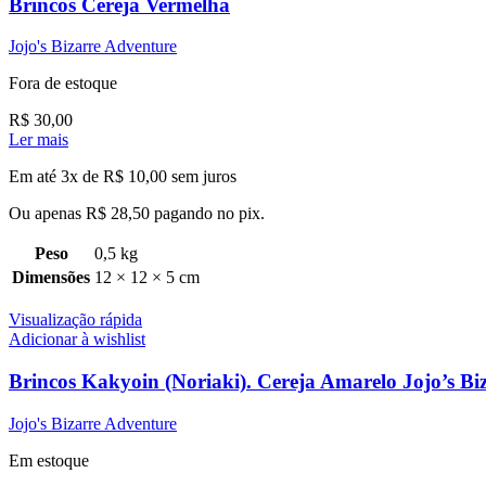
Brincos Cereja Vermelha
Jojo's Bizarre Adventure
Fora de estoque
R$
30,00
Ler mais
Em até 3x de
R$
10,00
sem juros
Ou apenas
R$
28,50
pagando no pix.
Peso
0,5 kg
Dimensões
12 × 12 × 5 cm
Visualização rápida
Adicionar à wishlist
Brincos Kakyoin (Noriaki). Cereja Amarelo Jojo’s Bi
Jojo's Bizarre Adventure
Em estoque