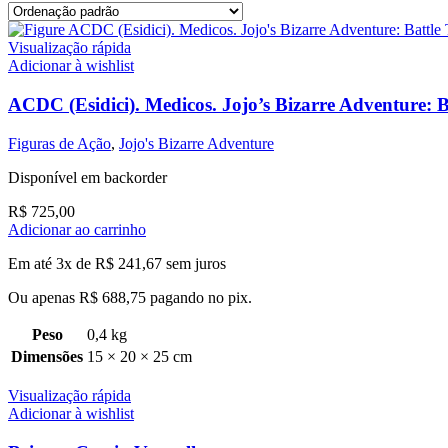
Visualização rápida
Adicionar à wishlist
ACDC (Esidici). Medicos. Jojo’s Bizarre Adventure: B
Figuras de Ação
,
Jojo's Bizarre Adventure
Disponível em backorder
R$
725,00
Adicionar ao carrinho
Em até 3x de
R$
241,67
sem juros
Ou apenas
R$
688,75
pagando no pix.
Peso
0,4 kg
Dimensões
15 × 20 × 25 cm
Visualização rápida
Adicionar à wishlist