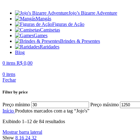
Jojo’s Bizarre Adventure
Mangás
Figuras de Ação
Camisetas
Games
Brindes & Presentes
Raridades
Blog
0
itens
R$
0,00
0
itens
Fechar
Filter by price
Preço mínimo
Preço máximo
Início
Produtos marcados com a tag “Jojo's”
Exibindo 1–12 de 84 resultados
Mostrar barra lateral
Show
8
16
24
32