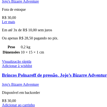
Jojo's Bizarre Adventure
Fora de estoque
R$
30,00
Ler mais
Em até 3x de
R$
10,00
sem juros
Ou apenas
R$
28,50
pagando no pix.
Peso
0,2 kg
Dimensões
10 × 15 × 1 cm
Visualização rápida
Adicionar à wishlist
Brincos Polnareff de pressão. Jojo’s Bizarre Adventur
Jojo's Bizarre Adventure
Disponível em backorder
R$
30,00
Adicionar ao carrinho