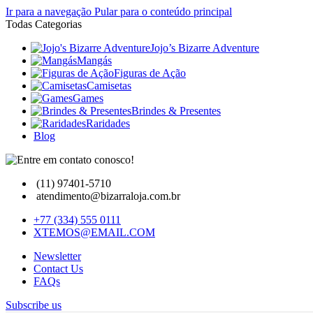
Ir para a navegação
Pular para o conteúdo principal
Todas Categorias
Jojo’s Bizarre Adventure
Mangás
Figuras de Ação
Camisetas
Games
Brindes & Presentes
Raridades
Blog
(11) 97401-5710
atendimento@bizarraloja.com.br
+77 (334) 555 0111
XTEMOS@EMAIL.COM
Newsletter
Contact Us
FAQs
Subscribe us