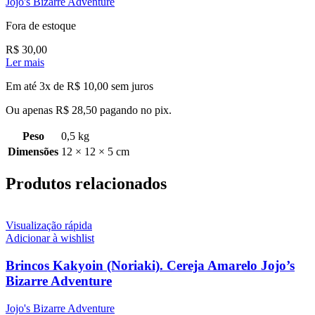
Jojo's Bizarre Adventure
Fora de estoque
R$
30,00
Ler mais
Em até 3x de
R$
10,00
sem juros
Ou apenas
R$
28,50
pagando no pix.
Peso
0,5 kg
Dimensões
12 × 12 × 5 cm
Produtos relacionados
Visualização rápida
Adicionar à wishlist
Brincos Kakyoin (Noriaki). Cereja Amarelo Jojo’s
Bizarre Adventure
Jojo's Bizarre Adventure