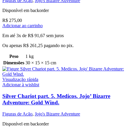
Figuras de Ação
,
Jojo's Bizarre Adventure
Disponível em backorder
R$
275,00
Adicionar ao carrinho
Em até 3x de
R$
91,67
sem juros
Ou apenas
R$
261,25
pagando no pix.
Peso
1 kg
Dimensões
30 × 15 × 15 cm
Visualização rápida
Adicionar à wishlist
Silver Chariot part. 5. Medicos. Jojo’ Bizarre
Adventure: Gold Wind.
Figuras de Ação
,
Jojo's Bizarre Adventure
Disponível em backorder