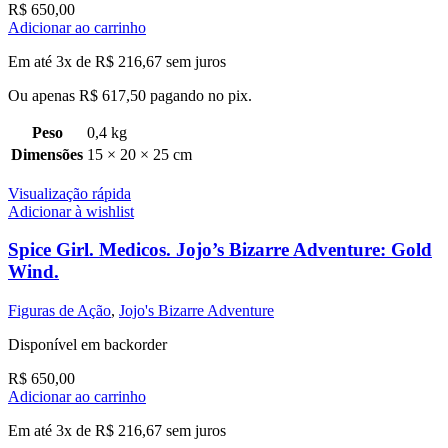
R$
650,00
Adicionar ao carrinho
Em até 3x de
R$
216,67
sem juros
Ou apenas
R$
617,50
pagando no pix.
Peso
0,4 kg
Dimensões
15 × 20 × 25 cm
Visualização rápida
Adicionar à wishlist
Spice Girl. Medicos. Jojo’s Bizarre Adventure: Gold
Wind.
Figuras de Ação
,
Jojo's Bizarre Adventure
Disponível em backorder
R$
650,00
Adicionar ao carrinho
Em até 3x de
R$
216,67
sem juros