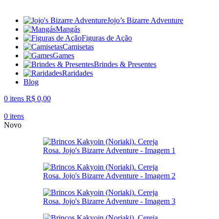
Jojo’s Bizarre Adventure
Mangás
Figuras de Ação
Camisetas
Games
Brindes & Presentes
Raridades
Blog
0
itens
R$
0,00
0
itens
Novo