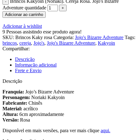
Brincos Kakyoin (Noriaki). Cereja Rosa. Jojo's Bizarre
Adventure quantidade
Adicionar ao carrinho
Adicionar à wishlist
9
Pessoas assistindo esse produto agora!
SKU:
Brincos Kaky rosa
Categoria:
Jojo's Bizarre Adventure
Tags:
brincos
,
cereja
,
Jojo's
,
Jojo's Bizarre Adventure
,
Kakyoin
Compartilhar:
Descrição
Informação adicional
Frete e Envio
Descrição
Franquia:
Jojo’s Bizarre Adventure
Personagem:
Noriaki Kakyoin
Fabricante:
Chinês
Material:
acrílico
Altura:
6cm aproximadamente
Versão:
Rosa
Disponível em mais versões, para ver mais clique
aqui.