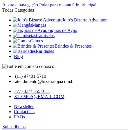
Ir para a navegação
Pular para o conteúdo principal
Todas Categorias
Jojo’s Bizarre Adventure
Mangás
Figuras de Ação
Camisetas
Games
Brindes & Presentes
Raridades
Blog
(11) 97401-5710
atendimento@bizarraloja.com.br
+77 (334) 555 0111
XTEMOS@EMAIL.COM
Newsletter
Contact Us
FAQs
Subscribe us