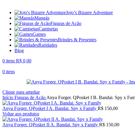
Jojo’s Bizarre Adventure
Mangás
Figuras de Ação
Camisetas
Games
Brindes & Presentes
Raridades
Blog
0
itens
R$
0,00
0
itens
Clique para ampliar
Início
Figuras de Ação
Anya Forger. QPosket I B. Bandai. Spy x Fam
Anya Forger. QPosket I A. Bandai. Spy x Family
R$
150,00
Voltar aos produtos
Anya Forger. QPosket II A. Bandai. Spy x Family
R$
150,00