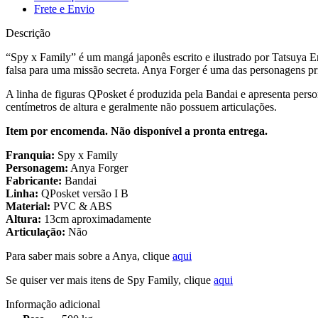
Frete e Envio
Descrição
“Spy x Family” é um mangá japonês escrito e ilustrado por Tatsuya E
falsa para uma missão secreta. Anya Forger é uma das personagens prin
A linha de figuras QPosket é produzida pela Bandai e apresenta perso
centímetros de altura e geralmente não possuem articulações.
Item por encomenda. Não disponível a pronta entrega.
Franquia:
Spy x Family
Personagem:
Anya Forger
Fabricante:
Bandai
Linha:
QPosket versão I B
Material:
PVC & ABS
Altura:
13cm aproximadamente
Articulação:
Não
Para saber mais sobre a Anya, clique
aqui
Se quiser ver mais itens de Spy Family, clique
aqui
Informação adicional