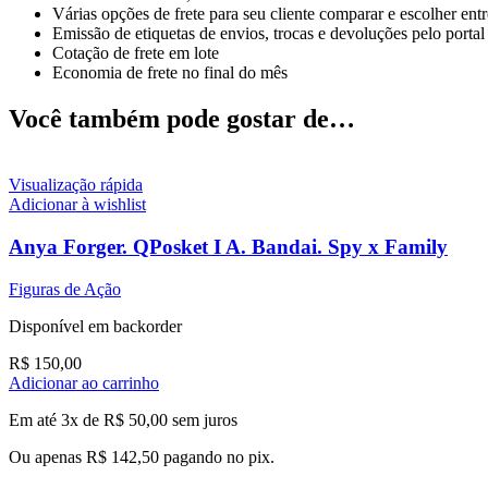
Várias opções de frete para seu cliente comparar e escolher ent
Emissão de etiquetas de envios, trocas e devoluções pelo portal
Cotação de frete em lote
Economia de frete no final do mês
Você também pode gostar de…
Visualização rápida
Adicionar à wishlist
Anya Forger. QPosket I A. Bandai. Spy x Family
Figuras de Ação
Disponível em backorder
R$
150,00
Adicionar ao carrinho
Em até 3x de
R$
50,00
sem juros
Ou apenas
R$
142,50
pagando no pix.