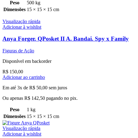
Peso
500 kg
Dimensões
15 × 15 × 15 cm
Visualização rápida
Adicionar à wishlist
Anya Forger. QPosket II A. Bandai. Spy x Family
Figuras de Ação
Disponível em backorder
R$
150,00
Adicionar ao carrinho
Em até 3x de
R$
50,00
sem juros
Ou apenas
R$
142,50
pagando no pix.
Peso
1 kg
Dimensões
15 × 15 × 15 cm
Visualização rápida
Adicionar à wishlist