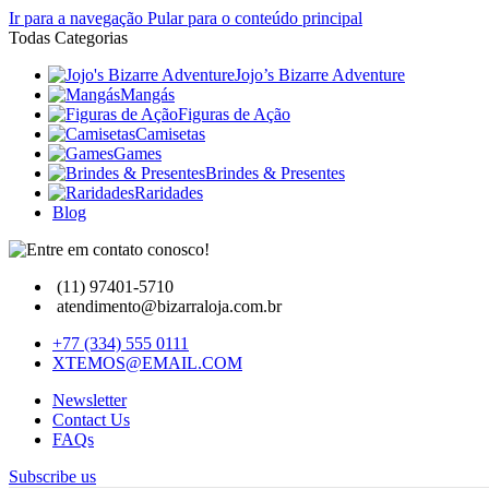
Ir para a navegação
Pular para o conteúdo principal
Todas Categorias
Jojo’s Bizarre Adventure
Mangás
Figuras de Ação
Camisetas
Games
Brindes & Presentes
Raridades
Blog
(11) 97401-5710
atendimento@bizarraloja.com.br
+77 (334) 555 0111
XTEMOS@EMAIL.COM
Newsletter
Contact Us
FAQs
Subscribe us