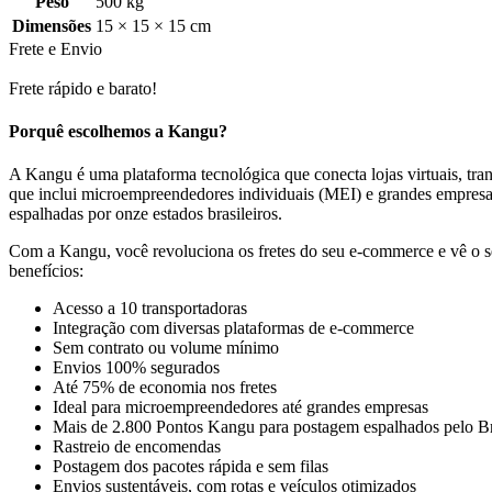
Peso
500 kg
Dimensões
15 × 15 × 15 cm
Frete e Envio
Frete rápido e barato!
Porquê escolhemos a Kangu?
A Kangu é uma plataforma tecnológica que conecta lojas virtuais, trans
que inclui microempreendedores individuais (MEI) e grandes empresa
espalhadas por onze estados brasileiros.
Com a Kangu, você revoluciona os fretes do seu e-commerce e vê o se
benefícios:
Acesso a 10 transportadoras
Integração com diversas plataformas de e-commerce
Sem contrato ou volume mínimo
Envios 100% segurados
Até 75% de economia nos fretes
Ideal para microempreendedores até grandes empresas
Mais de 2.800 Pontos Kangu para postagem espalhados pelo Br
Rastreio de encomendas
Postagem dos pacotes rápida e sem filas
Envios sustentáveis, com rotas e veículos otimizados