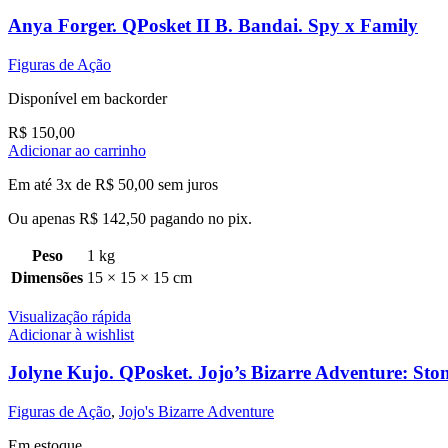
Anya Forger. QPosket II B. Bandai. Spy x Family
Figuras de Ação
Disponível em backorder
R$
150,00
Adicionar ao carrinho
Em até 3x de
R$
50,00
sem juros
Ou apenas
R$
142,50
pagando no pix.
Peso
1 kg
Dimensões
15 × 15 × 15 cm
Visualização rápida
Adicionar à wishlist
Jolyne Kujo. QPosket. Jojo’s Bizarre Adventure: Sto
Figuras de Ação
,
Jojo's Bizarre Adventure
Em estoque