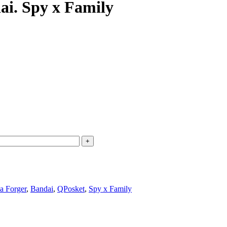
ai. Spy x Family
a Forger
,
Bandai
,
QPosket
,
Spy x Family