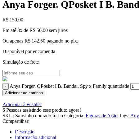
Anya Forger. QPosket I B. Band
R$
150,00
Em até 3x de
R$
50,00
sem juros
Ou apenas
R$
142,50
pagando no pix.
Disponível por encomenda
Simulação de frete
Anya Forger. QPosket I B. Bandai. Spy x Family quantidade
Adicionar ao carrinho
Adicionar à wishlist
6
Pessoas assistindo esse produto agora!
SKU:
S/ursinho dourado fosco
Categoria:
Figuras de Ação
Tags:
Any
Compartilhar:
Descrição
Informação adicional