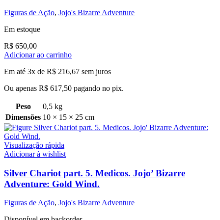
Figuras de Ação
,
Jojo's Bizarre Adventure
Em estoque
R$
650,00
Adicionar ao carrinho
Em até 3x de
R$
216,67
sem juros
Ou apenas
R$
617,50
pagando no pix.
Peso
0,5 kg
Dimensões
10 × 15 × 25 cm
Visualização rápida
Adicionar à wishlist
Silver Chariot part. 5. Medicos. Jojo’ Bizarre
Adventure: Gold Wind.
Figuras de Ação
,
Jojo's Bizarre Adventure
Disponível em backorder