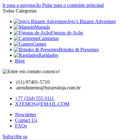
Ir para a navegação
Pular para o conteúdo principal
Todas Categorias
Jojo’s Bizarre Adventure
Mangás
Figuras de Ação
Camisetas
Games
Brindes & Presentes
Raridades
Blog
(11) 97401-5710
atendimento@bizarraloja.com.br
+77 (334) 555 0111
XTEMOS@EMAIL.COM
Newsletter
Contact Us
FAQs
Subscribe us