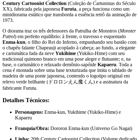
Century Cartoonist Collection
(Coleção de Cartunistas do Século
XX), fabricada pela japonesa
Furuta
, a peça funciona como um
minidiorama estático que transborda a essência retrô da animação de
1973.
O diorama traz os três defensores da Patrulha de Monstros (
Monster
Patrol
) em perfeito equilíbrio:
à frente, o travesso e esquentado
Enma-kun
, o filho do Rei do Inferno, empunhando seu bastão com
o chapéu falante Chapeauji acoplado à cabeça; ao fundo, a elegante
e carismática fada da neve
Yukihime
(Yukiko-Hime) com seu
tradicional quimono branco em uma pose alegre e flutuante; e, na
base, o carismático e relaxado demônio-sapóide
Kapaeru
. Toda a
cena é montada sobre uma base texturizada que imita o tablado de
madeira de uma ponte japonesa, contendo o logotipo original em
relevo verde brilhante (ドロロンえん魔くん) e a assinatura da
fabricante Furuta.
Detalhes Técnicos:
Personagens:
Enma-kun, Yukihime (Yukiko-Hime) e
Kapaeru
Franquia/Obra:
Dororon Enma-kun (Universo Go Nagai)
Linha:
20th Century Cartoonist Collection (Volume dedicado