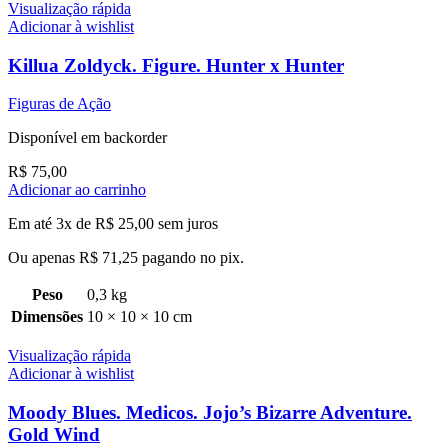
Visualização rápida
Adicionar à wishlist
Killua Zoldyck. Figure. Hunter x Hunter
Figuras de Ação
Disponível em backorder
R$
75,00
Adicionar ao carrinho
Em até 3x de
R$
25,00
sem juros
Ou apenas
R$
71,25
pagando no pix.
Peso
0,3 kg
Dimensões
10 × 10 × 10 cm
Visualização rápida
Adicionar à wishlist
Moody Blues. Medicos. Jojo’s Bizarre Adventure.
Gold Wind