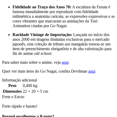
Fidelidade ao Traço dos Anos 70:
A escultura da Furuta é
famosa mundialmente por reproduzir com fidelidade
milimétrica a anatomia caricata, as expressões expressivas e as
cores vibrantes que marcaram as animações da Toei
Animation criadas por Go Nagai.
Raridade Vintage de Importação:
Lançada no início dos
anos 2000 em tiragens limitadas exclusivas para o mercado
japonês, esta coleção de tributo aos mangakás tornou-se um
item de preenchimento obrigatório e de alta valorização para
fãs de anime
old school
.
Para saber mais sobre o anime, veja
aqui
Quer ver mais itens do Go Nagai, confira Devilman
aqui
Informação adicional
Peso
0,400 kg
Dimensões
22 × 20 × 5 cm
Frete e Envio
Frete rápido e barato!
Porquê escolhemos a Kangu?