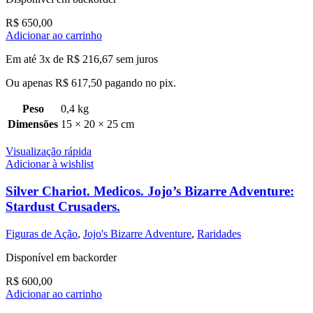
R$
650,00
Adicionar ao carrinho
Em até 3x de
R$
216,67
sem juros
Ou apenas
R$
617,50
pagando no pix.
Peso
0,4 kg
Dimensões
15 × 20 × 25 cm
Visualização rápida
Adicionar à wishlist
Silver Chariot. Medicos. Jojo’s Bizarre Adventure:
Stardust Crusaders.
Figuras de Ação
,
Jojo's Bizarre Adventure
,
Raridades
Disponível em backorder
R$
600,00
Adicionar ao carrinho