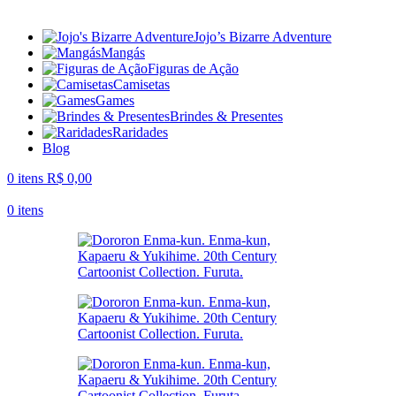
Jojo’s Bizarre Adventure
Mangás
Figuras de Ação
Camisetas
Games
Brindes & Presentes
Raridades
Blog
0
itens
R$
0,00
0
itens