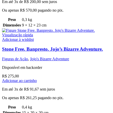
Em até 3x de
R$
200,00
sem juros
Ou apenas
R$
570,00
pagando no pix.
Peso
0,3 kg
Dimensões
9 × 12 × 23 cm
Visualização rápida
Adicionar à wishlist
Stone Free. Banpresto. Jojo’s Bizarre Adventure.
Figuras de Ação
,
Jojo's Bizarre Adventure
Disponível em backorder
R$
275,00
Adicionar ao carrinho
Em até 3x de
R$
91,67
sem juros
Ou apenas
R$
261,25
pagando no pix.
Peso
0,4 kg
Dimensões
15 × 20 × 20 cm