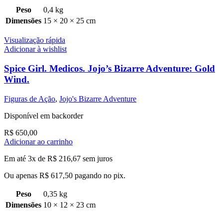
Peso
0,4 kg
Dimensões
15 × 20 × 25 cm
Visualização rápida
Adicionar à wishlist
Spice Girl. Medicos. Jojo’s Bizarre Adventure: Gold
Wind.
Figuras de Ação
,
Jojo's Bizarre Adventure
Disponível em backorder
R$
650,00
Adicionar ao carrinho
Em até 3x de
R$
216,67
sem juros
Ou apenas
R$
617,50
pagando no pix.
Peso
0,35 kg
Dimensões
10 × 12 × 23 cm