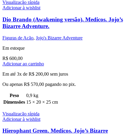
Visualização rápida
Adicionar à wishlist
Dio Brando (Awakening versão). Medicos. Jojo’s
Bizarre Adventure.
Figuras de Ação
,
Jojo's Bizarre Adventure
Em estoque
R$
600,00
Adicionar ao carrinho
Em até 3x de
R$
200,00
sem juros
Ou apenas
R$
570,00
pagando no pix.
Peso
0,9 kg
Dimensões
15 × 20 × 25 cm
Visualização rápida
Adicionar à wishlist
Hierophant Green. Medicos. Jojo’s Bizarre