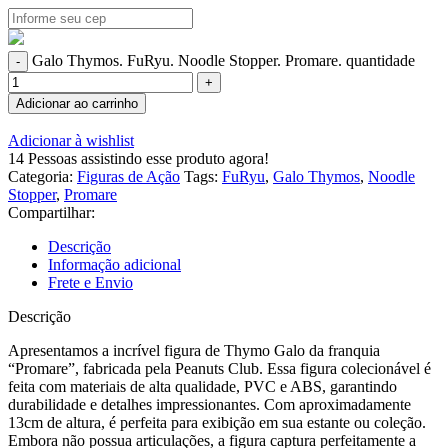
Galo Thymos. FuRyu. Noodle Stopper. Promare. quantidade
Adicionar ao carrinho
Adicionar à wishlist
14
Pessoas assistindo esse produto agora!
Categoria:
Figuras de Ação
Tags:
FuRyu
,
Galo Thymos
,
Noodle
Stopper
,
Promare
Compartilhar:
Descrição
Informação adicional
Frete e Envio
Descrição
Apresentamos a incrível figura de Thymo Galo da franquia
“Promare”, fabricada pela Peanuts Club. Essa figura colecionável é
feita com materiais de alta qualidade, PVC e ABS, garantindo
durabilidade e detalhes impressionantes. Com aproximadamente
13cm de altura, é perfeita para exibição em sua estante ou coleção.
Embora não possua articulações, a figura captura perfeitamente a