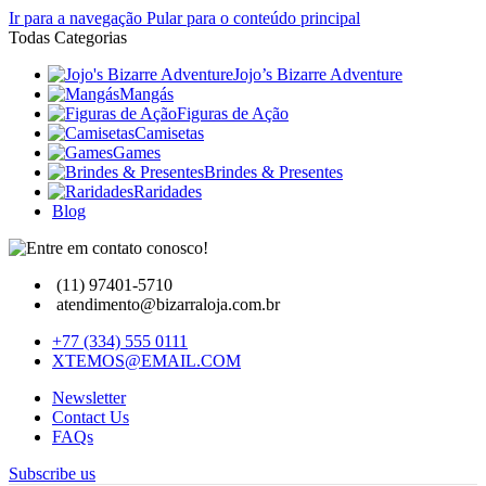
Ir para a navegação
Pular para o conteúdo principal
Todas Categorias
Jojo’s Bizarre Adventure
Mangás
Figuras de Ação
Camisetas
Games
Brindes & Presentes
Raridades
Blog
(11) 97401-5710
atendimento@bizarraloja.com.br
+77 (334) 555 0111
XTEMOS@EMAIL.COM
Newsletter
Contact Us
FAQs
Subscribe us