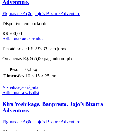
Adventure.
Figuras de Ação
,
Jojo's Bizarre Adventure
Disponível em backorder
R$
700,00
Adicionar ao carrinho
Em até 3x de
R$
233,33
sem juros
Ou apenas
R$
665,00
pagando no pix.
Peso
0,3 kg
Dimensões
10 × 15 × 25 cm
Visualização rápida
Adicionar à wishlist
Kira Yoshikage. Banpresto. Jojo’s Bizarra
Adventure.
Figuras de Ação
,
Jojo's Bizarre Adventure