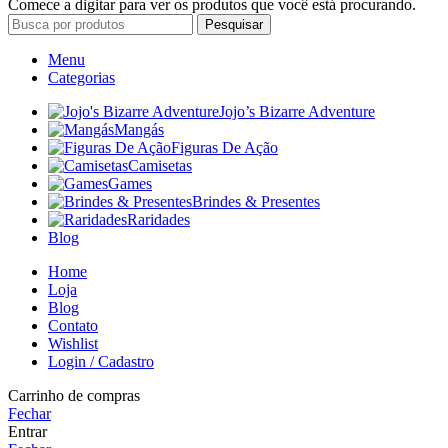
Comece a digitar para ver os produtos que você está procurando.
Pesquisar
Menu
Categorias
Jojo’s Bizarre Adventure
Mangás
Figuras De Ação
Camisetas
Games
Brindes & Presentes
Raridades
Blog
Home
Loja
Blog
Contato
Wishlist
Login / Cadastro
Carrinho de compras
Fechar
Entrar