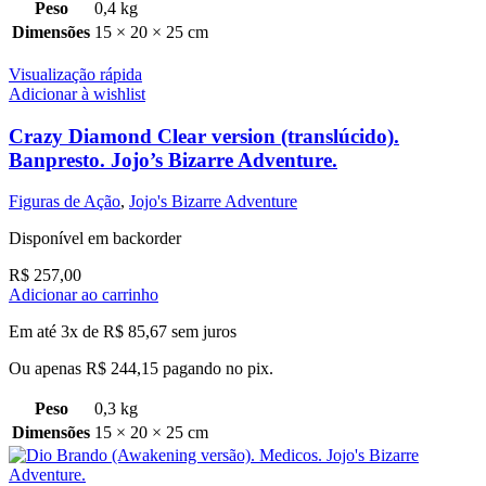
Peso
0,4 kg
Dimensões
15 × 20 × 25 cm
Visualização rápida
Adicionar à wishlist
Crazy Diamond Clear version (translúcido).
Banpresto. Jojo’s Bizarre Adventure.
Figuras de Ação
,
Jojo's Bizarre Adventure
Disponível em backorder
R$
257,00
Adicionar ao carrinho
Em até 3x de
R$
85,67
sem juros
Ou apenas
R$
244,15
pagando no pix.
Peso
0,3 kg
Dimensões
15 × 20 × 25 cm