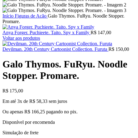
Início
Figuras de Ação
Galo Thymos. FuRyu. Noodle Stopper.
Promare.
Anya Forger. Puchieete. Taito. Spy x Family
R$
147,00
Voltar aos produtos
Devilman. 20th Century Cartoonist Collection. Furuta
R$
150,00
Galo Thymos. FuRyu. Noodle
Stopper. Promare.
R$
175,00
Em até 3x de
R$
58,33
sem juros
Ou apenas
R$
166,25
pagando no pix.
Disponível por encomenda
Simulação de frete