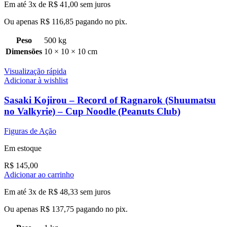
Em até 3x de
R$
41,00
sem juros
Ou apenas
R$
116,85
pagando no pix.
Peso
500 kg
Dimensões
10 × 10 × 10 cm
Visualização rápida
Adicionar à wishlist
Sasaki Kojirou – Record of Ragnarok (Shuumatsu
no Valkyrie) – Cup Noodle (Peanuts Club)
Figuras de Ação
Em estoque
R$
145,00
Adicionar ao carrinho
Em até 3x de
R$
48,33
sem juros
Ou apenas
R$
137,75
pagando no pix.