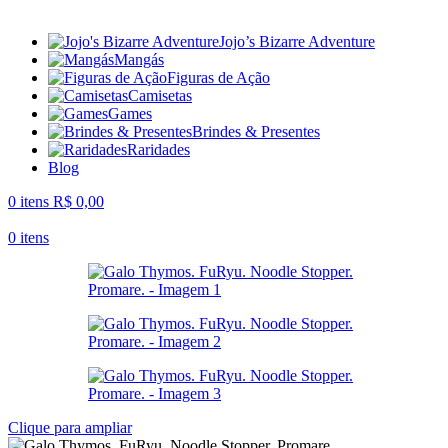
Jojo’s Bizarre Adventure
Mangás
Figuras de Ação
Camisetas
Games
Brindes & Presentes
Raridades
Blog
0
itens
R$
0,00
0
itens
Clique para ampliar