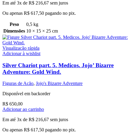
Em até 3x de
R$
216,67
sem juros
Ou apenas
R$
617,50
pagando no pix.
Peso
0,5 kg
Dimensões
10 × 15 × 25 cm
Visualização rápida
Adicionar à wishlist
Silver Chariot part. 5. Medicos. Jojo’ Bizarre
Adventure: Gold Wind.
Figuras de Ação
,
Jojo's Bizarre Adventure
Disponível em backorder
R$
650,00
Adicionar ao carrinho
Em até 3x de
R$
216,67
sem juros
Ou apenas
R$
617,50
pagando no pix.