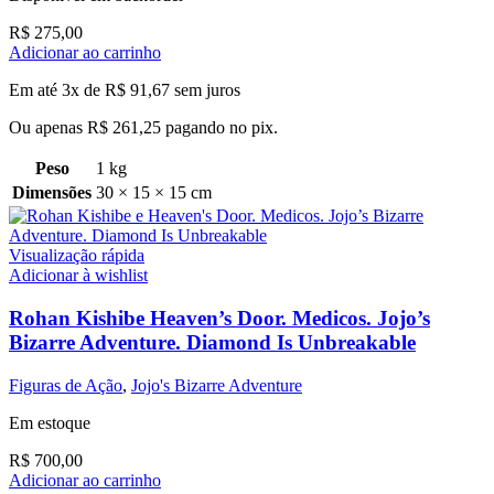
R$
275,00
Adicionar ao carrinho
Em até 3x de
R$
91,67
sem juros
Ou apenas
R$
261,25
pagando no pix.
Peso
1 kg
Dimensões
30 × 15 × 15 cm
Visualização rápida
Adicionar à wishlist
Rohan Kishibe Heaven’s Door. Medicos. Jojo’s
Bizarre Adventure. Diamond Is Unbreakable
Figuras de Ação
,
Jojo's Bizarre Adventure
Em estoque
R$
700,00
Adicionar ao carrinho