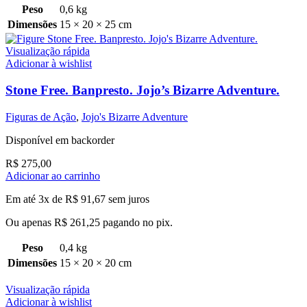
Peso
0,6 kg
Dimensões
15 × 20 × 25 cm
Visualização rápida
Adicionar à wishlist
Stone Free. Banpresto. Jojo’s Bizarre Adventure.
Figuras de Ação
,
Jojo's Bizarre Adventure
Disponível em backorder
R$
275,00
Adicionar ao carrinho
Em até 3x de
R$
91,67
sem juros
Ou apenas
R$
261,25
pagando no pix.
Peso
0,4 kg
Dimensões
15 × 20 × 20 cm
Visualização rápida
Adicionar à wishlist