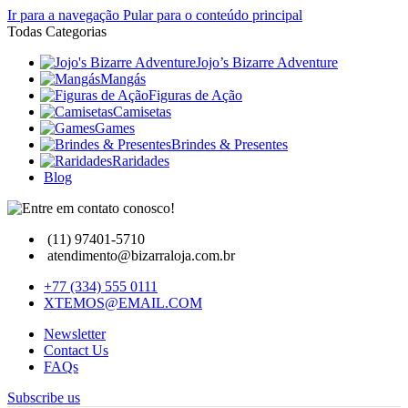
Ir para a navegação
Pular para o conteúdo principal
Todas Categorias
Jojo’s Bizarre Adventure
Mangás
Figuras de Ação
Camisetas
Games
Brindes & Presentes
Raridades
Blog
(11) 97401-5710
atendimento@bizarraloja.com.br
+77 (334) 555 0111
XTEMOS@EMAIL.COM
Newsletter
Contact Us
FAQs
Subscribe us