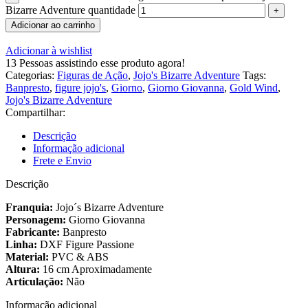
Bizarre Adventure quantidade
Adicionar ao carrinho
Adicionar à wishlist
13
Pessoas assistindo esse produto agora!
Categorias:
Figuras de Ação
,
Jojo's Bizarre Adventure
Tags:
Banpresto
,
figure jojo's
,
Giorno
,
Giorno Giovanna
,
Gold Wind
,
Jojo's Bizarre Adventure
Compartilhar:
Descrição
Informação adicional
Frete e Envio
Descrição
Franquia:
Jojo´s Bizarre Adventure
Personagem:
Giorno Giovanna
Fabricante:
Banpresto
Linha:
DXF Figure Passione
Material:
PVC & ABS
Altura:
16 cm Aproximadamente
Articulação:
Não
Informação adicional