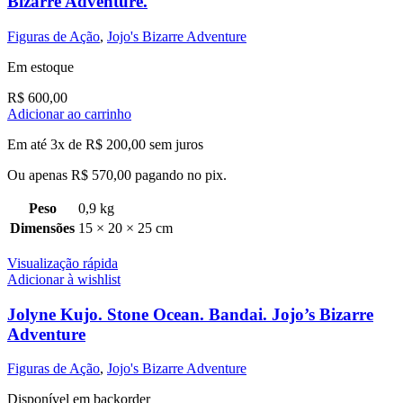
Bizarre Adventure.
Figuras de Ação
,
Jojo's Bizarre Adventure
Em estoque
R$
600,00
Adicionar ao carrinho
Em até 3x de
R$
200,00
sem juros
Ou apenas
R$
570,00
pagando no pix.
Peso
0,9 kg
Dimensões
15 × 20 × 25 cm
Visualização rápida
Adicionar à wishlist
Jolyne Kujo. Stone Ocean. Bandai. Jojo’s Bizarre
Adventure
Figuras de Ação
,
Jojo's Bizarre Adventure
Disponível em backorder