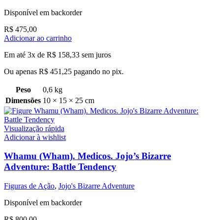
Disponível em backorder
R$
475,00
Adicionar ao carrinho
Em até 3x de
R$
158,33
sem juros
Ou apenas
R$
451,25
pagando no pix.
Peso
0,6 kg
Dimensões
10 × 15 × 25 cm
Visualização rápida
Adicionar à wishlist
Whamu (Wham). Medicos. Jojo’s Bizarre
Adventure: Battle Tendency
Figuras de Ação
,
Jojo's Bizarre Adventure
Disponível em backorder
R$
800,00