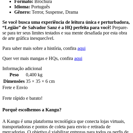
Formato:
Brochura
Idioma:
Português
Gênero:
Terror, Suspense, Drama
Se você busca uma experiência de leitura única e perturbadora,
“Legião” de Salvador Sanz é a HQ perfeita para você!
Prepare-
se para ter seus limites testados e sua mente desafiada por esta obra
de arte gráfica inesquecível.
Para saber mais sobre a história, confira
aqui
Quer ver mais mangas e HQs, confira
aqui
Informação adicional
Peso
0,400 kg
Dimensões
35 × 35 × 6 cm
Frete e Envio
Frete rápido e barato!
Porquê escolhemos a Kangu?
A Kangu é uma plataforma tecnológica que conecta lojas virtuais,
transportadoras e pontos de coleta para envio e retirada de
mercadorias. O objetivo é viabilizar entregas para todos os perfis de