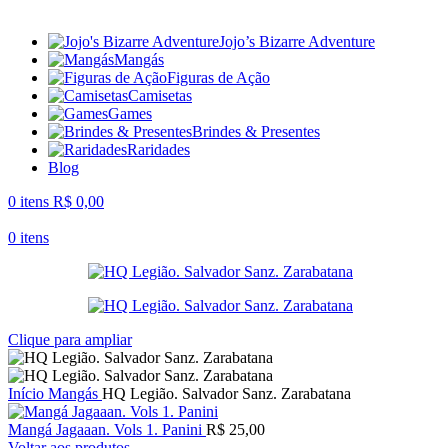
Jojo’s Bizarre Adventure
Mangás
Figuras de Ação
Camisetas
Games
Brindes & Presentes
Raridades
Blog
0
itens
R$
0,00
0
itens
Clique para ampliar
Início
Mangás
HQ Legião. Salvador Sanz. Zarabatana
Mangá Jagaaan. Vols 1. Panini
R$
25,00
Voltar aos produtos