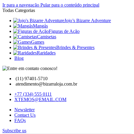
Ir para a navegação
Pular para o conteúdo principal
Todas Categorias
Jojo’s Bizarre Adventure
Mangás
Figuras de Ação
Camisetas
Games
Brindes & Presentes
Raridades
Blog
(11) 97401-5710
atendimento@bizarraloja.com.br
+77 (334) 555 0111
XTEMOS@EMAIL.COM
Newsletter
Contact Us
FAQs
Subscribe us