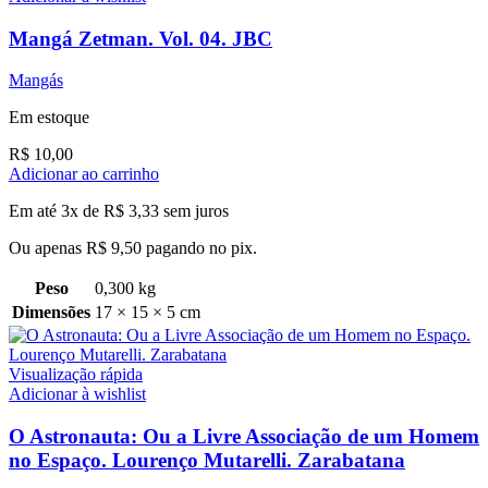
Mangá Zetman. Vol. 04. JBC
Mangás
Em estoque
R$
10,00
Adicionar ao carrinho
Em até 3x de
R$
3,33
sem juros
Ou apenas
R$
9,50
pagando no pix.
Peso
0,300 kg
Dimensões
17 × 15 × 5 cm
Visualização rápida
Adicionar à wishlist
O Astronauta: Ou a Livre Associação de um Homem
no Espaço. Lourenço Mutarelli. Zarabatana