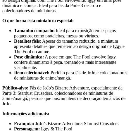
ao design original, com The Fool envolvendo Iggy em uma pose
dinâmica e icônica. Ideal para fãs da Parte 3 de JoJo e
colecionadores de miniaturas.
O que torna esta miniatura especial:
Tamanho compacto:
Ideal para exposição em espaços
pequenos, como prateleiras, mesas ou vitrines.
Detalhes fiéis:
Apesar do tamanho reduzido, a miniatura
apresenta detalhes que remetem ao design original de Iggy e
The Fool no anime.
Pose dinâmica:
A pose em que The Fool envolve Iggy
confere dinamismo à peça, tornando-a mais interessante
visualmente.
Item colecionável:
Perfeito para fãs de JoJo e colecionadores
de miniaturas de anime/mangá.
Público-alvo:
Fãs de JoJo’s Bizarre Adventure, especialmente da
Parte 3: Stardust Crusaders, colecionadores de miniaturas de
anime/mangá, pessoas que buscam itens de decoração temáticos de
JoJo.
Informações adicionais:
Franquia:
JoJo’s Bizarre Adventure: Stardust Crusaders
Personagem:
Iggy & The Fool