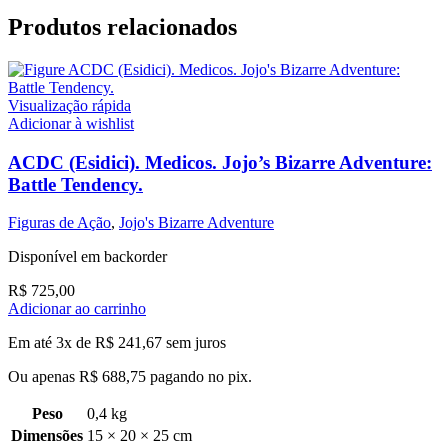
Produtos relacionados
Visualização rápida
Adicionar à wishlist
ACDC (Esidici). Medicos. Jojo’s Bizarre Adventure:
Battle Tendency.
Figuras de Ação
,
Jojo's Bizarre Adventure
Disponível em backorder
R$
725,00
Adicionar ao carrinho
Em até 3x de
R$
241,67
sem juros
Ou apenas
R$
688,75
pagando no pix.
Peso
0,4 kg
Dimensões
15 × 20 × 25 cm