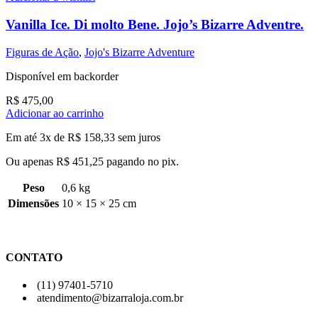
Vanilla Ice. Di molto Bene. Jojo’s Bizarre Adventre.
Figuras de Ação
,
Jojo's Bizarre Adventure
Disponível em backorder
R$
475,00
Adicionar ao carrinho
Em até 3x de
R$
158,33
sem juros
Ou apenas
R$
451,25
pagando no pix.
Peso
0,6 kg
Dimensões
10 × 15 × 25 cm
CONTATO
(11) 97401-5710
atendimento@bizarraloja.com.br