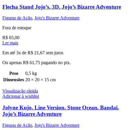
Flecha Stand Jojo’s. 3D. Jojo’s Bizarre Adventure
Figuras de Ação
,
Jojo's Bizarre Adventure
Fora de estoque
R$
65,00
Ler mais
Em até 3x de
R$
21,67
sem juros
Ou apenas
R$
61,75
pagando no pix.
Peso
0,5 kg
Dimensões
20 × 20 × 15 cm
Visualização rápida
Adicionar à wishlist
Jolyne Kujo. Line Version. Stone Ocean. Bandai.
Jojo’s Bizarre Adventure
Figuras de Ação
,
Jojo's Bizarre Adventure