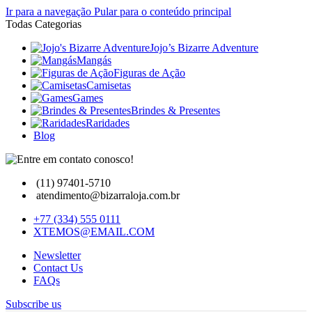
Ir para a navegação
Pular para o conteúdo principal
Todas Categorias
Jojo’s Bizarre Adventure
Mangás
Figuras de Ação
Camisetas
Games
Brindes & Presentes
Raridades
Blog
(11) 97401-5710
atendimento@bizarraloja.com.br
+77 (334) 555 0111
XTEMOS@EMAIL.COM
Newsletter
Contact Us
FAQs
Subscribe us