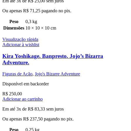
Em até 3x de
R$
25,00
sem juros
Ou apenas
R$
71,25
pagando no pix.
Peso
0,3 kg
Dimensões
10 × 10 × 10 cm
Visualização rápida
Adicionar à wishlist
Kira Yoshikage. Banpresto. Jojo’s Bizarra
Adventure.
Figuras de Ação
,
Jojo's Bizarre Adventure
Disponível em backorder
R$
250,00
Adicionar ao carrinho
Em até 3x de
R$
83,33
sem juros
Ou apenas
R$
237,50
pagando no pix.
Peso
0,25 kg