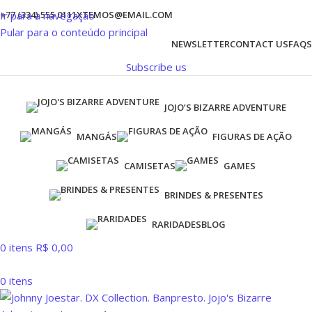
Ir para a navegação
+77 (334) 555 0111
XTEMOS@EMAIL.COM
Pular para o conteúdo principal
NEWSLETTER
CONTACT US
FAQS
Subscribe us
JOJO’S BIZARRE ADVENTURE
MANGÁS
FIGURAS DE AÇÃO
CAMISETAS
GAMES
BRINDES & PRESENTES
RARIDADES
BLOG
0
itens
R$
0,00
0
itens