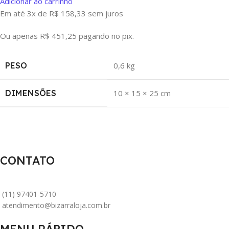
Adicionar ao carrinho
Em até 3x de
R$
158,33
sem juros
Ou apenas
R$
451,25
pagando no pix.
PESO
0,6 kg
DIMENSÕES
10 × 15 × 25 cm
CONTATO
(11) 97401-5710
atendimento@bizarraloja.com.br
MENU RÁPIDO