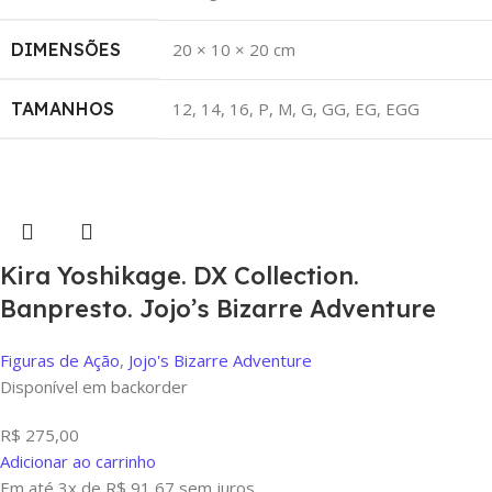
DIMENSÕES
20 × 10 × 20 cm
TAMANHOS
12
,
14
,
16
,
P
,
M
,
G
,
GG
,
EG
,
EGG
Kira Yoshikage. DX Collection.
Banpresto. Jojo’s Bizarre Adventure
Figuras de Ação
,
Jojo's Bizarre Adventure
Disponível em backorder
R$
275,00
Adicionar ao carrinho
Em até 3x de
R$
91,67
sem juros