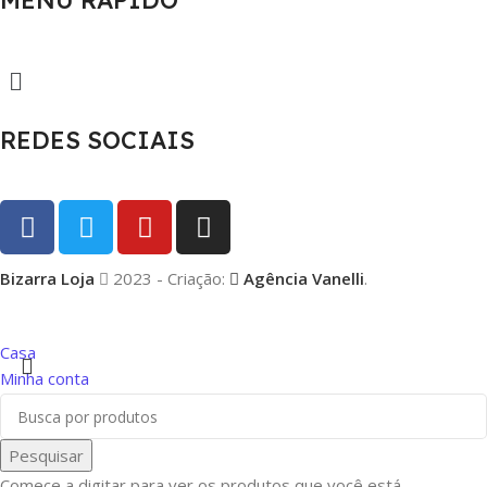
REDES SOCIAIS
Bizarra Loja
2023 - Criação:
Agência Vanelli
.
Casa
Minha conta
Wishlist
0
itens
Carrinho
Pesquisar
Menu
Comece a digitar para ver os produtos que você está