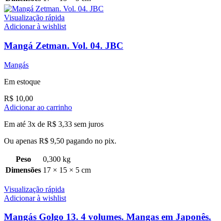
Visualização rápida
Adicionar à wishlist
Mangá Zetman. Vol. 04. JBC
Mangás
Em estoque
R$
10,00
Adicionar ao carrinho
Em até 3x de
R$
3,33
sem juros
Ou apenas
R$
9,50
pagando no pix.
Peso
0,300 kg
Dimensões
17 × 15 × 5 cm
Visualização rápida
Adicionar à wishlist
Mangás Golgo 13. 4 volumes. Mangas em Japonês.