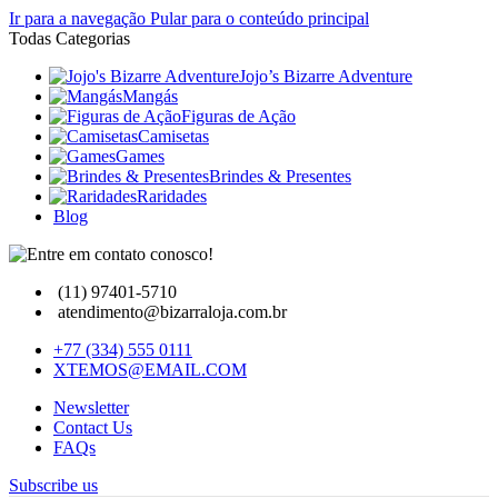
Ir para a navegação
Pular para o conteúdo principal
Todas Categorias
Jojo’s Bizarre Adventure
Mangás
Figuras de Ação
Camisetas
Games
Brindes & Presentes
Raridades
Blog
(11) 97401-5710
atendimento@bizarraloja.com.br
+77 (334) 555 0111
XTEMOS@EMAIL.COM
Newsletter
Contact Us
FAQs
Subscribe us