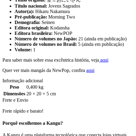
Título nacional:
Jovens Sagrados
Autor(a):
Hikaru Nakamura
Pré-publicação:
Morning Two
Demografia:
Seinen
Editora original:
Kodansha
Editora brasileira:
NewPOP
Número de volumes no Japão:
21 (ainda em publicação)
Número de volumes no Brasil:
5 (ainda em publicação)
Volume:
1
Para saber mais sobre essa excêntrica história, veja
aqui
Quer ver mais mangás da NewPop, confira
aqui
Informação adicional
Peso
0,400 kg
Dimensões
20 × 20 × 5 cm
Frete e Envio
Frete rápido e barato!
Porquê escolhemos a Kangu?
A Kangu é uma plataforma tecnológica que conecta lojas virtuais,