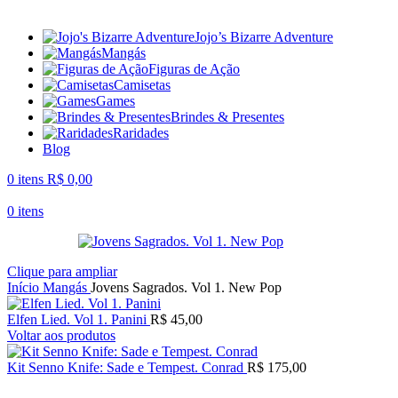
Jojo’s Bizarre Adventure
Mangás
Figuras de Ação
Camisetas
Games
Brindes & Presentes
Raridades
Blog
0
itens
R$
0,00
0
itens
Clique para ampliar
Início
Mangás
Jovens Sagrados. Vol 1. New Pop
Elfen Lied. Vol 1. Panini
R$
45,00
Voltar aos produtos
Kit Senno Knife: Sade e Tempest. Conrad
R$
175,00