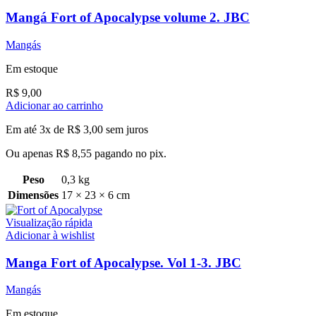
Mangá Fort of Apocalypse volume 2. JBC
Mangás
Em estoque
R$
9,00
Adicionar ao carrinho
Em até 3x de
R$
3,00
sem juros
Ou apenas
R$
8,55
pagando no pix.
Peso
0,3 kg
Dimensões
17 × 23 × 6 cm
Visualização rápida
Adicionar à wishlist
Manga Fort of Apocalypse. Vol 1-3. JBC
Mangás
Em estoque