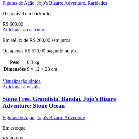
Figuras de Ação
,
Jojo's Bizarre Adventure
,
Raridades
Disponível em backorder
R$
600,00
Adicionar ao carrinho
Em até 3x de
R$
200,00
sem juros
Ou apenas
R$
570,00
pagando no pix.
Peso
0,3 kg
Dimensões
9 × 12 × 23 cm
Visualização rápida
Adicionar à wishlist
Stone Free. Grandista. Bandai. Jojo’s Bizare
Adventure: Stone Ocean
Figuras de Ação
,
Jojo's Bizarre Adventure
Em estoque
R$
300,00