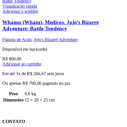
Visualização rápida
Adicionar à wishlist
Whamu (Wham). Medicos. Jojo’s Bizarre
Adventure: Battle Tendency
Figuras de Ação
,
Jojo's Bizarre Adventure
Disponível em backorder
R$
800,00
Adicionar ao carrinho
Em até 3x de
R$
266,67
sem juros
Ou apenas
R$
760,00
pagando no pix.
Peso
0,6 kg
Dimensões
15 × 20 × 25 cm
CONTATO