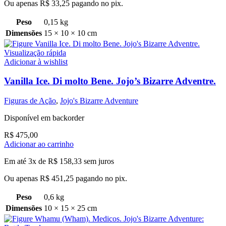
Ou apenas
R$
33,25
pagando no pix.
Peso
0,15 kg
Dimensões
15 × 10 × 10 cm
Visualização rápida
Adicionar à wishlist
Vanilla Ice. Di molto Bene. Jojo’s Bizarre Adventre.
Figuras de Ação
,
Jojo's Bizarre Adventure
Disponível em backorder
R$
475,00
Adicionar ao carrinho
Em até 3x de
R$
158,33
sem juros
Ou apenas
R$
451,25
pagando no pix.
Peso
0,6 kg
Dimensões
10 × 15 × 25 cm