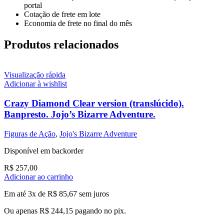
portal
Cotação de frete em lote
Economia de frete no final do mês
Produtos relacionados
Visualização rápida
Adicionar à wishlist
Crazy Diamond Clear version (translúcido).
Banpresto. Jojo’s Bizarre Adventure.
Figuras de Ação
,
Jojo's Bizarre Adventure
Disponível em backorder
R$
257,00
Adicionar ao carrinho
Em até 3x de
R$
85,67
sem juros
Ou apenas
R$
244,15
pagando no pix.