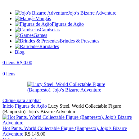
Jojo’s Bizarre Adventure
Mangás
Figuras de Ação
Camisetas
Games
Brindes & Presentes
Raridades
Blog
0
itens
R$
0,00
0
itens
Clique para ampliar
Início
Figuras de Ação
Lucy Steel. World Collectable Figure
(Banpresto). Jojo’s Bizarre Adventure
Hot Pants. World Collectable Figure (Banpresto). Jojo’s Bizarre
Adventure
R$
145,00