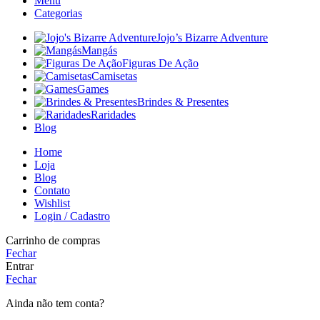
Menu
Categorias
Jojo’s Bizarre Adventure
Mangás
Figuras De Ação
Camisetas
Games
Brindes & Presentes
Raridades
Blog
Home
Loja
Blog
Contato
Wishlist
Login / Cadastro
Carrinho de compras
Fechar
Entrar
Fechar
Ainda não tem conta?