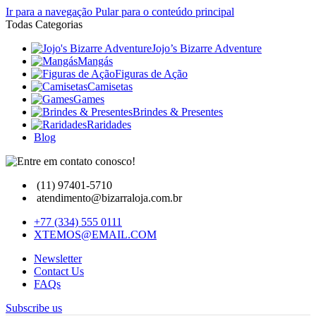
Ir para a navegação
Pular para o conteúdo principal
Todas Categorias
Jojo’s Bizarre Adventure
Mangás
Figuras de Ação
Camisetas
Games
Brindes & Presentes
Raridades
Blog
(11) 97401-5710
atendimento@bizarraloja.com.br
+77 (334) 555 0111
XTEMOS@EMAIL.COM
Newsletter
Contact Us
FAQs
Subscribe us