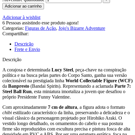
Adicionar ao carrinho
Adicionar à wishlist
6
Pessoas assistindo esse produto agora!
Categorias:
Figuras de Ação
,
Jojo's Bizarre Adventure
Compartilhar:
Descrição
Frete e Envio
Descrição
A corajosa e determinada
Lucy Steel
, peça-chave na conspiração
política e na busca pelas partes do Corpo Santo, ganha sua versão
colecionável na prestigiada linha
World Collectable Figure (WCF)
da
Banpresto
(Bandai Spirits). Representando a aclamada
Parte 7:
Steel Ball Run
, esta miniatura imortaliza a jovem que desafiou o
próprio Presidente Funny Valentine.
Com aproximadamente
7 cm de altura
, a figura adota o formato
chibi
estilizado característico da linha, preservando a delicadeza e o
visual clássico da personagem projetado por Hirohiko Araki. O
vestido longo detalhado, os ornamentos do cabelo e sua postura
firme são reproduzidos com escultura precisa e pintura fosca de alta
densidade em PVC e ABS. Por ser uma estatueta estática, foca na