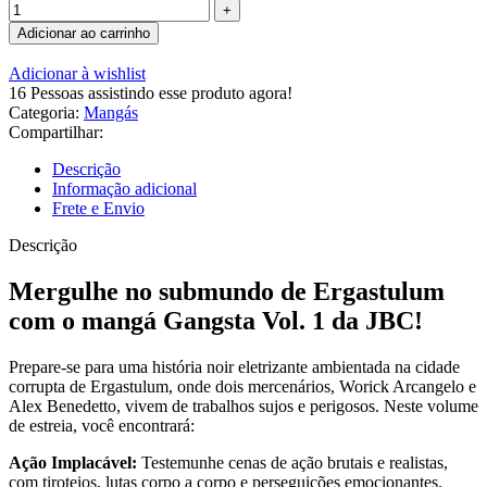
Adicionar ao carrinho
Adicionar à wishlist
16
Pessoas assistindo esse produto agora!
Categoria:
Mangás
Compartilhar:
Descrição
Informação adicional
Frete e Envio
Descrição
Mergulhe no submundo de Ergastulum
com o mangá Gangsta Vol. 1 da JBC!
Prepare-se para uma história noir eletrizante ambientada na cidade
corrupta de Ergastulum, onde dois mercenários, Worick Arcangelo e
Alex Benedetto, vivem de trabalhos sujos e perigosos. Neste volume
de estreia, você encontrará:
Ação Implacável:
Testemunhe cenas de ação brutais e realistas,
com tiroteios, lutas corpo a corpo e perseguições emocionantes.