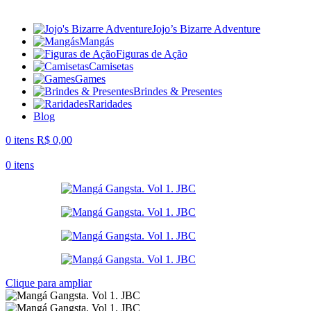
Jojo’s Bizarre Adventure
Mangás
Figuras de Ação
Camisetas
Games
Brindes & Presentes
Raridades
Blog
0
itens
R$
0,00
0
itens
Clique para ampliar