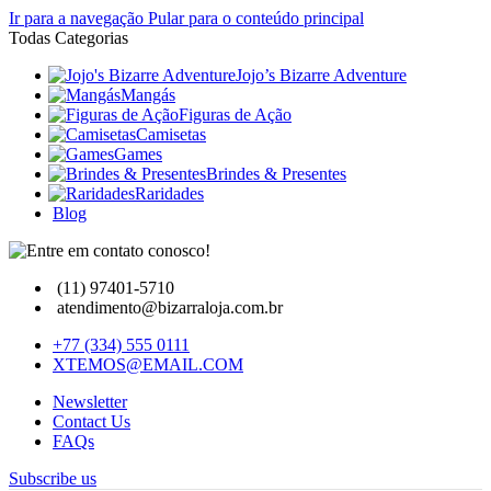
Ir para a navegação
Pular para o conteúdo principal
Todas Categorias
Jojo’s Bizarre Adventure
Mangás
Figuras de Ação
Camisetas
Games
Brindes & Presentes
Raridades
Blog
(11) 97401-5710
atendimento@bizarraloja.com.br
+77 (334) 555 0111
XTEMOS@EMAIL.COM
Newsletter
Contact Us
FAQs
Subscribe us