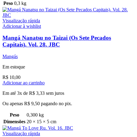
Peso
0,3 kg
Visualização rápida
Adicionar à wishlist
Mangá Nanatsu no Taizai (Os Sete Pecados
Capitais). Vol. 28. JBC
Mangás
Em estoque
R$
10,00
Adicionar ao carrinho
Em até 3x de
R$
3,33
sem juros
Ou apenas
R$
9,50
pagando no pix.
Peso
0,300 kg
Dimensões
20 × 15 × 5 cm
Visualização rápida