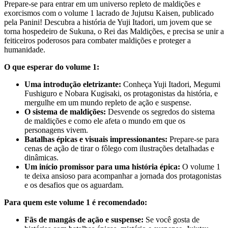
Prepare-se para entrar em um universo repleto de maldições e
exorcismos com o volume 1 lacrado de Jujutsu Kaisen, publicado
pela Panini! Descubra a história de Yuji Itadori, um jovem que se
torna hospedeiro de Sukuna, o Rei das Maldições, e precisa se unir a
feiticeiros poderosos para combater maldições e proteger a
humanidade.
O que esperar do volume 1:
Uma introdução eletrizante:
Conheça Yuji Itadori, Megumi
Fushiguro e Nobara Kugisaki, os protagonistas da história, e
mergulhe em um mundo repleto de ação e suspense.
O sistema de maldições:
Desvende os segredos do sistema
de maldições e como ele afeta o mundo em que os
personagens vivem.
Batalhas épicas e visuais impressionantes:
Prepare-se para
cenas de ação de tirar o fôlego com ilustrações detalhadas e
dinâmicas.
Um início promissor para uma história épica:
O volume 1
te deixa ansioso para acompanhar a jornada dos protagonistas
e os desafios que os aguardam.
Para quem este volume 1 é recomendado:
Fãs de mangás de ação e suspense:
Se você gosta de