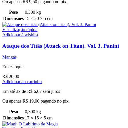
Ou apenas
R$
9,50
pagando no pix.
Peso
0,300 kg
Dimensões
15 × 20 × 5 cm
Visualização rápida
Adicionar à wishlist
Ataque dos Titãs (Attack on Titan). Vol. 3. Panini
Mangás
Em estoque
R$
20,00
Adicionar ao carrinho
Em até 3x de
R$
6,67
sem juros
Ou apenas
R$
19,00
pagando no pix.
Peso
0,300 kg
Dimensões
17 × 15 × 5 cm