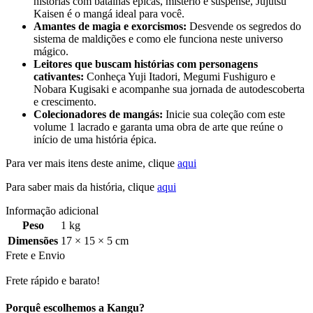
histórias com batalhas épicas, mistério e suspense, Jujutsu
Kaisen é o mangá ideal para você.
Amantes de magia e exorcismos:
Desvende os segredos do
sistema de maldições e como ele funciona neste universo
mágico.
Leitores que buscam histórias com personagens
cativantes:
Conheça Yuji Itadori, Megumi Fushiguro e
Nobara Kugisaki e acompanhe sua jornada de autodescoberta
e crescimento.
Colecionadores de mangás:
Inicie sua coleção com este
volume 1 lacrado e garanta uma obra de arte que reúne o
início de uma história épica.
Para ver mais itens deste anime, clique
aqui
Para saber mais da história, clique
aqui
Informação adicional
Peso
1 kg
Dimensões
17 × 15 × 5 cm
Frete e Envio
Frete rápido e barato!
Porquê escolhemos a Kangu?