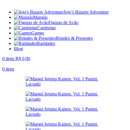
Jojo’s Bizarre Adventure
Mangás
Figuras de Ação
Camisetas
Games
Brindes & Presentes
Raridades
Blog
0
itens
R$
0,00
0
itens