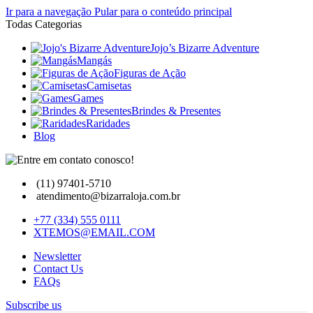
Ir para a navegação
Pular para o conteúdo principal
Todas Categorias
Jojo’s Bizarre Adventure
Mangás
Figuras de Ação
Camisetas
Games
Brindes & Presentes
Raridades
Blog
(11) 97401-5710
atendimento@bizarraloja.com.br
+77 (334) 555 0111
XTEMOS@EMAIL.COM
Newsletter
Contact Us
FAQs
Subscribe us