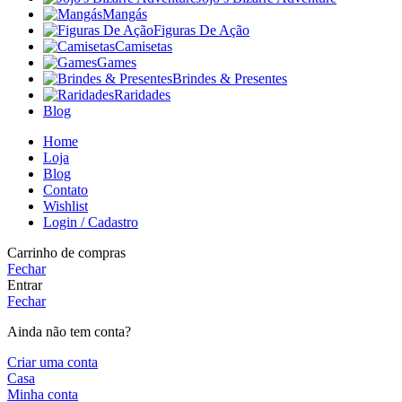
Mangás
Figuras De Ação
Camisetas
Games
Brindes & Presentes
Raridades
Blog
Home
Loja
Blog
Contato
Wishlist
Login / Cadastro
Carrinho de compras
Fechar
Entrar
Fechar
Ainda não tem conta?
Criar uma conta
Casa
Minha conta