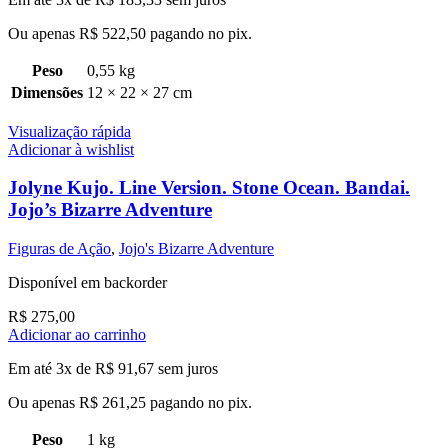
Ou apenas
R$
522,50
pagando no pix.
Peso
0,55 kg
Dimensões
12 × 22 × 27 cm
Visualização rápida
Adicionar à wishlist
Jolyne Kujo. Line Version. Stone Ocean. Bandai.
Jojo’s Bizarre Adventure
Figuras de Ação
,
Jojo's Bizarre Adventure
Disponível em backorder
R$
275,00
Adicionar ao carrinho
Em até 3x de
R$
91,67
sem juros
Ou apenas
R$
261,25
pagando no pix.
Peso
1 kg