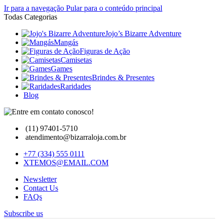
Ir para a navegação
Pular para o conteúdo principal
Todas Categorias
Jojo’s Bizarre Adventure
Mangás
Figuras de Ação
Camisetas
Games
Brindes & Presentes
Raridades
Blog
(11) 97401-5710
atendimento@bizarraloja.com.br
+77 (334) 555 0111
XTEMOS@EMAIL.COM
Newsletter
Contact Us
FAQs
Subscribe us