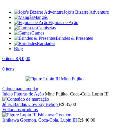
Jojo’s Bizarre Adventure
Mangás
Figuras de Ação
Camisetas
Games
Brindes & Presentes
Raridades
Blog
0
itens
R$
0,00
0
itens
Clique para ampliar
Início
Figuras de Ação
Mine Fujiko. Coca-Cola. Lupin III
Júlia. Bandai. Cowboy Bebop
R$
35,00
Voltar aos produtos
Ishikawa Goemon. Coca-Cola. Lupin III
R$
40,00