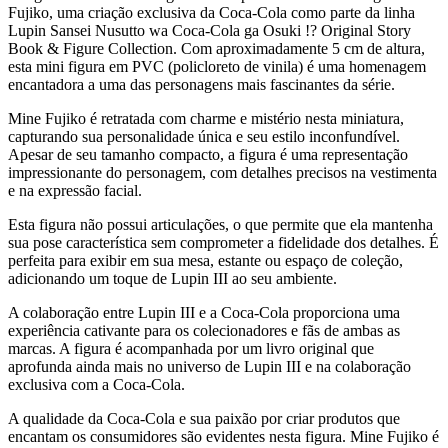
Fujiko, uma criação exclusiva da Coca-Cola como parte da linha
Lupin Sansei Nusutto wa Coca-Cola ga Osuki !? Original Story
Book & Figure Collection. Com aproximadamente 5 cm de altura,
esta mini figura em PVC (policloreto de vinila) é uma homenagem
encantadora a uma das personagens mais fascinantes da série.
Mine Fujiko é retratada com charme e mistério nesta miniatura,
capturando sua personalidade única e seu estilo inconfundível.
Apesar de seu tamanho compacto, a figura é uma representação
impressionante do personagem, com detalhes precisos na vestimenta
e na expressão facial.
Esta figura não possui articulações, o que permite que ela mantenha
sua pose característica sem comprometer a fidelidade dos detalhes. É
perfeita para exibir em sua mesa, estante ou espaço de coleção,
adicionando um toque de Lupin III ao seu ambiente.
A colaboração entre Lupin III e a Coca-Cola proporciona uma
experiência cativante para os colecionadores e fãs de ambas as
marcas. A figura é acompanhada por um livro original que
aprofunda ainda mais no universo de Lupin III e na colaboração
exclusiva com a Coca-Cola.
A qualidade da Coca-Cola e sua paixão por criar produtos que
encantam os consumidores são evidentes nesta figura. Mine Fujiko é