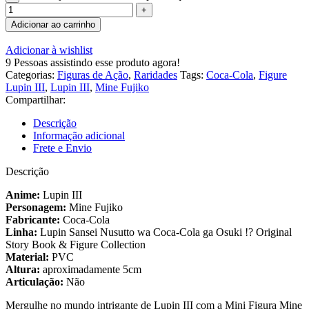
Adicionar ao carrinho
Adicionar à wishlist
9
Pessoas assistindo esse produto agora!
Categorias:
Figuras de Ação
,
Raridades
Tags:
Coca-Cola
,
Figure
Lupin III
,
Lupin III
,
Mine Fujiko
Compartilhar:
Descrição
Informação adicional
Frete e Envio
Descrição
Anime:
Lupin III
Personagem:
Mine Fujiko
Fabricante:
Coca-Cola
Linha:
Lupin Sansei Nusutto wa Coca-Cola ga Osuki !? Original
Story Book & Figure Collection
Material:
PVC
Altura:
aproximadamente 5cm
Articulação:
Não
Mergulhe no mundo intrigante de Lupin III com a Mini Figura Mine