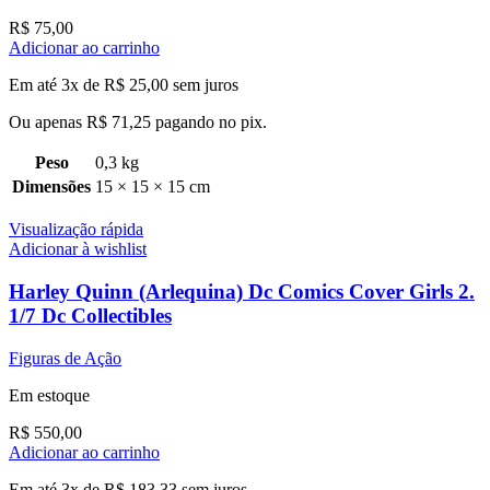
R$
75,00
Adicionar ao carrinho
Em até 3x de
R$
25,00
sem juros
Ou apenas
R$
71,25
pagando no pix.
Peso
0,3 kg
Dimensões
15 × 15 × 15 cm
Visualização rápida
Adicionar à wishlist
Harley Quinn (Arlequina) Dc Comics Cover Girls 2.
1/7 Dc Collectibles
Figuras de Ação
Em estoque
R$
550,00
Adicionar ao carrinho
Em até 3x de
R$
183,33
sem juros