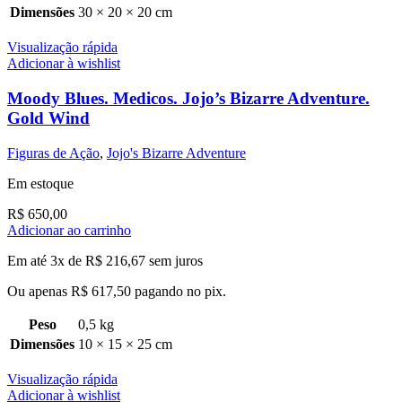
Dimensões
30 × 20 × 20 cm
Visualização rápida
Adicionar à wishlist
Moody Blues. Medicos. Jojo’s Bizarre Adventure.
Gold Wind
Figuras de Ação
,
Jojo's Bizarre Adventure
Em estoque
R$
650,00
Adicionar ao carrinho
Em até 3x de
R$
216,67
sem juros
Ou apenas
R$
617,50
pagando no pix.
Peso
0,5 kg
Dimensões
10 × 15 × 25 cm
Visualização rápida
Adicionar à wishlist