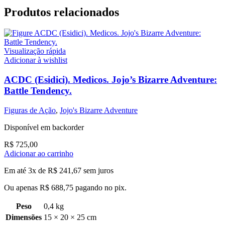
Produtos relacionados
Visualização rápida
Adicionar à wishlist
ACDC (Esidici). Medicos. Jojo’s Bizarre Adventure:
Battle Tendency.
Figuras de Ação
,
Jojo's Bizarre Adventure
Disponível em backorder
R$
725,00
Adicionar ao carrinho
Em até 3x de
R$
241,67
sem juros
Ou apenas
R$
688,75
pagando no pix.
Peso
0,4 kg
Dimensões
15 × 20 × 25 cm