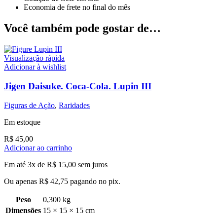
Economia de frete no final do mês
Você também pode gostar de…
Visualização rápida
Adicionar à wishlist
Jigen Daisuke. Coca-Cola. Lupin III
Figuras de Ação
,
Raridades
Em estoque
R$
45,00
Adicionar ao carrinho
Em até 3x de
R$
15,00
sem juros
Ou apenas
R$
42,75
pagando no pix.
Peso
0,300 kg
Dimensões
15 × 15 × 15 cm