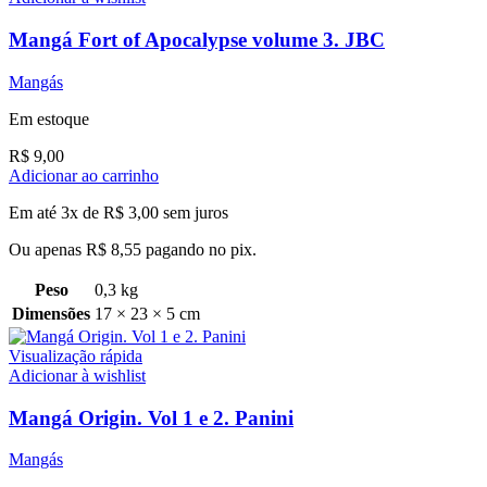
Mangá Fort of Apocalypse volume 3. JBC
Mangás
Em estoque
R$
9,00
Adicionar ao carrinho
Em até 3x de
R$
3,00
sem juros
Ou apenas
R$
8,55
pagando no pix.
Peso
0,3 kg
Dimensões
17 × 23 × 5 cm
Visualização rápida
Adicionar à wishlist
Mangá Origin. Vol 1 e 2. Panini
Mangás