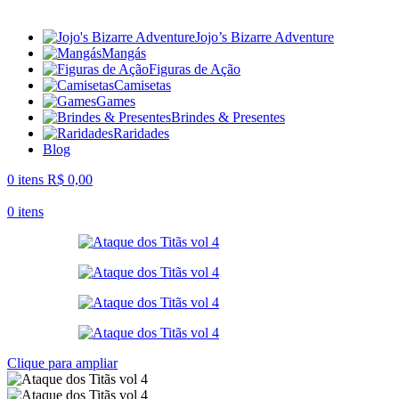
Jojo’s Bizarre Adventure
Mangás
Figuras de Ação
Camisetas
Games
Brindes & Presentes
Raridades
Blog
0
itens
R$
0,00
0
itens
Clique para ampliar