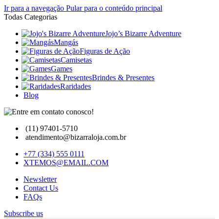
Ir para a navegação
Pular para o conteúdo principal
Todas Categorias
Jojo’s Bizarre Adventure
Mangás
Figuras de Ação
Camisetas
Games
Brindes & Presentes
Raridades
Blog
(11) 97401-5710
atendimento@bizarraloja.com.br
+77 (334) 555 0111
XTEMOS@EMAIL.COM
Newsletter
Contact Us
FAQs
Subscribe us