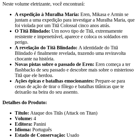
Neste volume eletrizante, você encontrará:
A expedição à Muralha Maria:
Eren, Mikasa e Armin se
juntam a uma expedição para investigar a Muralha Maria, que
foi violada por um Titã Colossal cinco anos atrás.
O Titã Blindado:
Um novo tipo de Titã, extremamente
resistente e impenetrável, aparece e coloca os soldados em
perigo.
A revelação do Titã Blindado:
A identidade do Titã
Blindado é finalmente revelada, trazendo uma reviravolta
chocante na história.
Novas pistas sobre o passado de Eren:
Eren começa a ter
flashbacks de seu passado e descobre mais sobre o misterioso
Titã que ele herdou.
Ações épicas e batalhas emocionantes:
Prepare-se para
cenas de ação de tirar o fôlego e batalhas titânicas que te
deixarão na beira do seu assento.
Detalhes do Produto:
Título:
Ataque dos Titãs (Attack on Titan)
Volume:
4
Editora:
Panini
Idioma:
Português
Estado de Conservação:
Usado