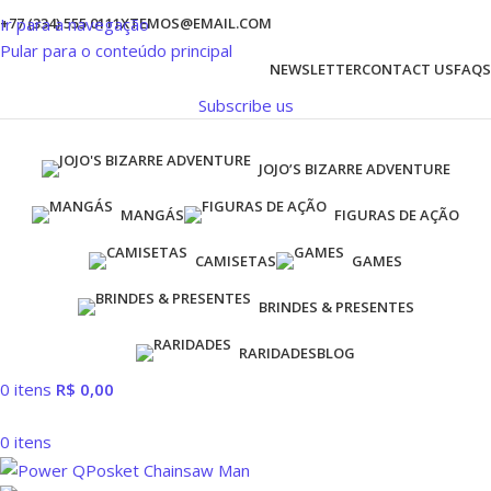
Ir para a navegação
+77 (334) 555 0111
XTEMOS@EMAIL.COM
Pular para o conteúdo principal
NEWSLETTER
CONTACT US
FAQS
Subscribe us
JOJO’S BIZARRE ADVENTURE
MANGÁS
FIGURAS DE AÇÃO
CAMISETAS
GAMES
BRINDES & PRESENTES
RARIDADES
BLOG
0
itens
R$
0,00
0
itens