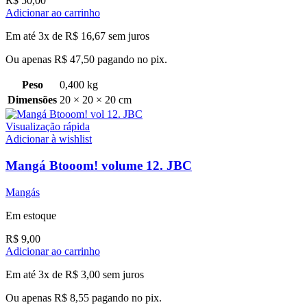
R$
50,00
Adicionar ao carrinho
Em até 3x de
R$
16,67
sem juros
Ou apenas
R$
47,50
pagando no pix.
Peso
0,400 kg
Dimensões
20 × 20 × 20 cm
Visualização rápida
Adicionar à wishlist
Mangá Btooom! volume 12. JBC
Mangás
Em estoque
R$
9,00
Adicionar ao carrinho
Em até 3x de
R$
3,00
sem juros
Ou apenas
R$
8,55
pagando no pix.