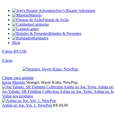
Jojo’s Bizarre Adventure
Mangás
Figuras de Ação
Camisetas
Games
Brindes & Presentes
Raridades
Blog
0
itens
R$
0,00
0
itens
Clique para ampliar
Início
Mangás
Stranger. Hayte Kuku. NewPop.
Joe Yabuki. SR Fighting Collection Ashita no Joe. Yujin. Ashita no J
Voltar aos produtos
Ashita no Joe. Vol. 1. NewPop
R$
60,00