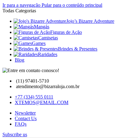
Ir para a navegação
Pular para o conteúdo principal
Todas Categorias
Jojo’s Bizarre Adventure
Mangás
Figuras de Ação
Camisetas
Games
Brindes & Presentes
Raridades
Blog
(11) 97401-5710
atendimento@bizarraloja.com.br
+77 (334) 555 0111
XTEMOS@EMAIL.COM
Newsletter
Contact Us
FAQs
Subscribe us