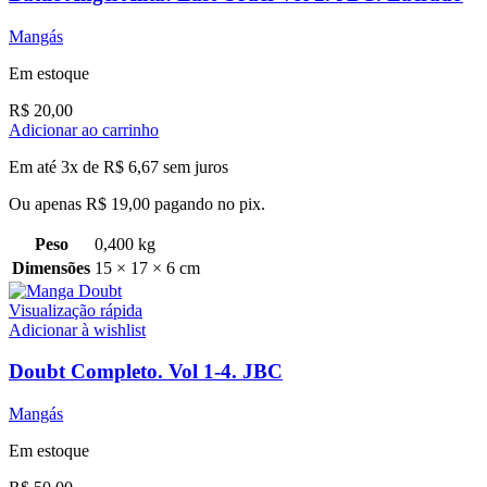
Mangás
Em estoque
R$
20,00
Adicionar ao carrinho
Em até 3x de
R$
6,67
sem juros
Ou apenas
R$
19,00
pagando no pix.
Peso
0,400 kg
Dimensões
15 × 17 × 6 cm
Visualização rápida
Adicionar à wishlist
Doubt Completo. Vol 1-4. JBC
Mangás
Em estoque