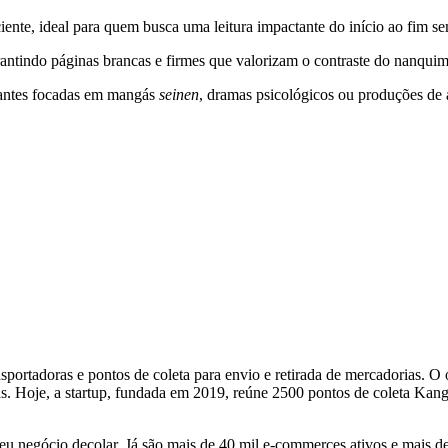
iente, ideal para quem busca uma leitura impactante do início ao fim s
rantindo páginas brancas e firmes que valorizam o contraste do nanqui
tantes focadas em mangás
seinen
, dramas psicológicos ou produções de 
portadoras e pontos de coleta para envio e retirada de mercadorias. O o
s. Hoje, a startup, fundada em 2019, reúne 2500 pontos de coleta Kan
u negócio decolar. Já são mais de 40 mil e-commerces ativos e mais d