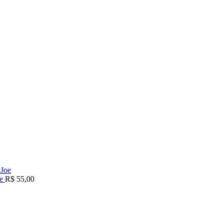
oe
R$
55,00