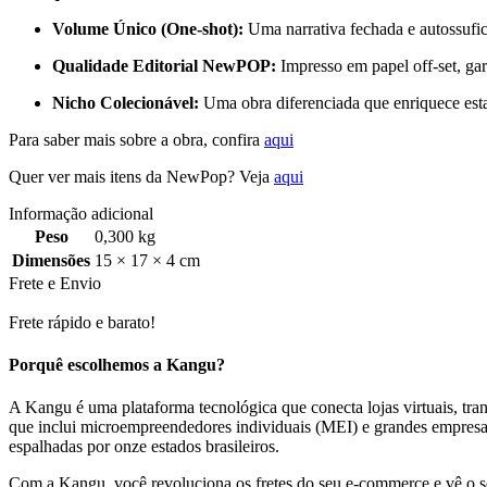
Volume Único (One-shot):
Uma narrativa fechada e autossufic
Qualidade Editorial NewPOP:
Impresso em papel off-set, ga
Nicho Colecionável:
Uma obra diferenciada que enriquece es
Para saber mais sobre a obra, confira
aqui
Quer ver mais itens da NewPop? Veja
aqui
Informação adicional
Peso
0,300 kg
Dimensões
15 × 17 × 4 cm
Frete e Envio
Frete rápido e barato!
Porquê escolhemos a Kangu?
A Kangu é uma plataforma tecnológica que conecta lojas virtuais, trans
que inclui microempreendedores individuais (MEI) e grandes empresa
espalhadas por onze estados brasileiros.
Com a Kangu, você revoluciona os fretes do seu e-commerce e vê o se