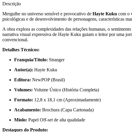
Descrição
Mergulhe no universo sensível e provocativo de
Hayte Kuku
com o 
psicológicas e de desenvolvimento de personagens, características mar
A obra explora as complexidades das relações humanas, o sentimento d
narrativa visual expressiva de Hayte Kuku guiam o leitor por uma jor
convencional.
Detalhes Técnicos:
Franquia/Título:
Stranger
Autor(a):
Hayte Kuku
Editora:
NewPOP (Brasil)
Volumes:
Volume Único (História Completa)
Formato:
12,8 x 18,1 cm (Aproximadamente)
Acabamento:
Brochura (Capa Cartonada)
Miolo:
Papel Off-set de alta qualidade
Destaques do Produto: