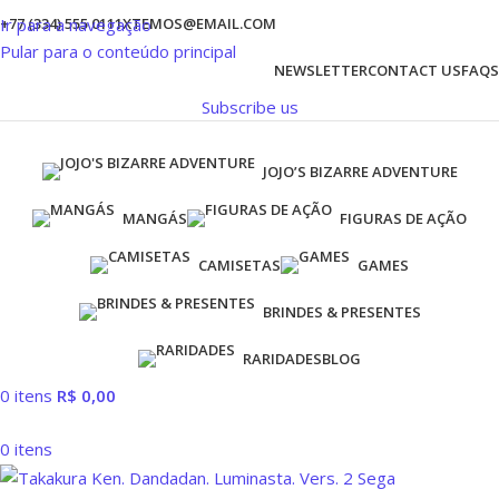
Ir para a navegação
+77 (334) 555 0111
XTEMOS@EMAIL.COM
Pular para o conteúdo principal
NEWSLETTER
CONTACT US
FAQS
Subscribe us
JOJO’S BIZARRE ADVENTURE
MANGÁS
FIGURAS DE AÇÃO
CAMISETAS
GAMES
BRINDES & PRESENTES
RARIDADES
BLOG
0
itens
R$
0,00
0
itens