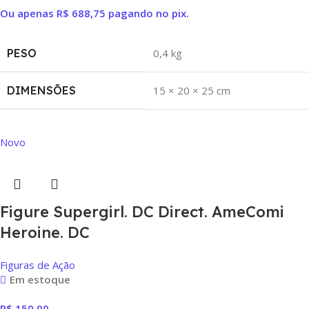
Ou apenas
R$
688,75
pagando no pix.
PESO
0,4 kg
DIMENSÕES
15 × 20 × 25 cm
Novo
Figure Supergirl. DC Direct. AmeComi
Heroine. DC
Figuras de Ação
Em estoque
R$
150,00