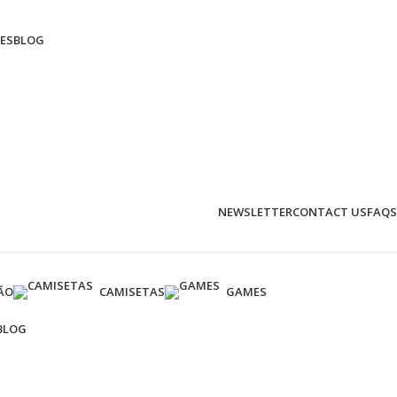
ES
BLOG
NEWSLETTER
CONTACT US
FAQS
ÃO
CAMISETAS
GAMES
BLOG