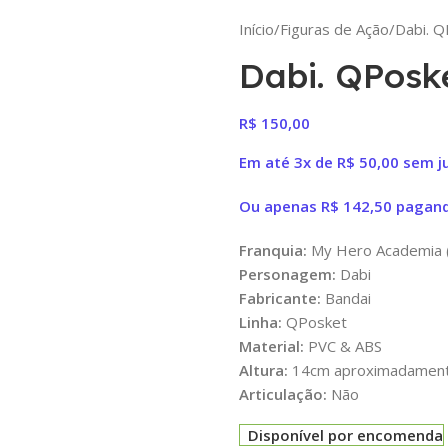
Início
Figuras de Ação
Dabi. Q
Dabi. QPosk
R$
150,00
Em até 3x de
R$
50,00
sem j
Ou apenas
R$
142,50
pagand
Franquia:
My Hero Academia 
Personagem:
Dabi
Fabricante:
Bandai
Linha:
QPosket
Material:
PVC & ABS
Altura:
14cm aproximadamen
Articulação:
Não
Disponível por encomenda