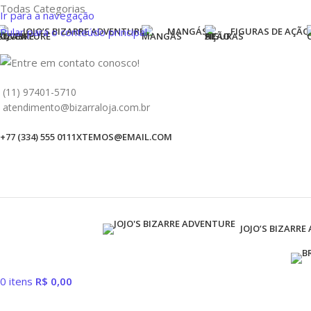
Todas Categorias
Ir para a navegação
Pular para o conteúdo principal
JOJO’S BIZARRE ADVENTURE
MANGÁS
FIGURAS DE AÇÃO
(11) 97401-5710
atendimento@bizarraloja.com.br
+77 (334) 555 0111
XTEMOS@EMAIL.COM
JOJO’S BIZARRE
0
itens
R$
0,00