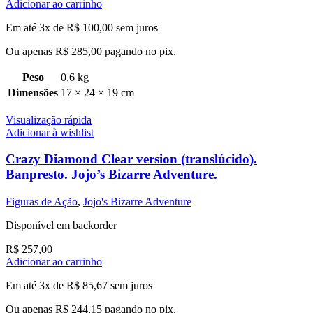
Adicionar ao carrinho
Em até 3x de
R$
100,00
sem juros
Ou apenas
R$
285,00
pagando no pix.
Peso
0,6 kg
Dimensões
17 × 24 × 19 cm
Visualização rápida
Adicionar à wishlist
Crazy Diamond Clear version (translúcido).
Banpresto. Jojo’s Bizarre Adventure.
Figuras de Ação
,
Jojo's Bizarre Adventure
Disponível em backorder
R$
257,00
Adicionar ao carrinho
Em até 3x de
R$
85,67
sem juros
Ou apenas
R$
244,15
pagando no pix.