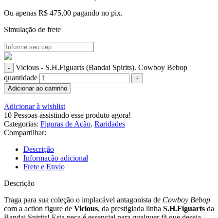
Ou apenas
R$
475,00
pagando no pix.
Simulação de frete
Vicious - S.H.Figuarts (Bandai Spirits). Cowboy Bebop
quantidade
Adicionar ao carrinho
Adicionar à wishlist
10
Pessoas assistindo esse produto agora!
Categorias:
Figuras de Ação
,
Raridades
Compartilhar:
Descrição
Informação adicional
Frete e Envio
Descrição
Traga para sua coleção o implacável antagonista de
Cowboy Bebop
com a action figure de
Vicious
, da prestigiada linha
S.H.Figuarts
da
Bandai Spirits! Esta peça é essencial para qualquer fã que deseja