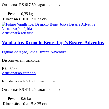
Ou apenas
R$
617,50
pagando no pix.
Peso
0,35 kg
Dimensões
10 × 12 × 23 cm
Visualização rápida
Adicionar à wishlist
Vanilla Ice. Di molto Bene. Jojo’s Bizarre Adventre.
Figuras de Ação
,
Jojo's Bizarre Adventure
Disponível em backorder
R$
475,00
Adicionar ao carrinho
Em até 3x de
R$
158,33
sem juros
Ou apenas
R$
451,25
pagando no pix.
Peso
0,6 kg
Dimensões
10 × 15 × 25 cm