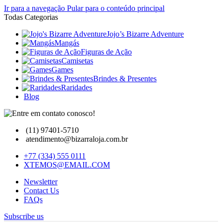
Ir para a navegação
Pular para o conteúdo principal
Todas Categorias
Jojo’s Bizarre Adventure
Mangás
Figuras de Ação
Camisetas
Games
Brindes & Presentes
Raridades
Blog
(11) 97401-5710
atendimento@bizarraloja.com.br
+77 (334) 555 0111
XTEMOS@EMAIL.COM
Newsletter
Contact Us
FAQs
Subscribe us