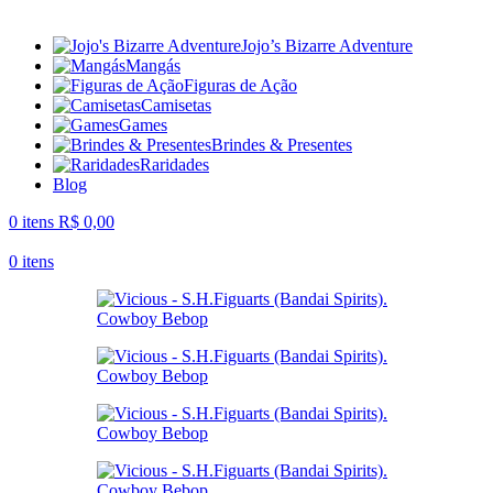
Jojo’s Bizarre Adventure
Mangás
Figuras de Ação
Camisetas
Games
Brindes & Presentes
Raridades
Blog
0
itens
R$
0,00
0
itens