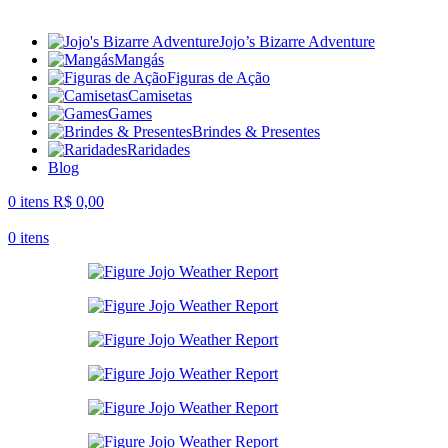
Jojo’s Bizarre Adventure
Mangás
Figuras de Ação
Camisetas
Games
Brindes & Presentes
Raridades
Blog
0
itens
R$
0,00
0
itens