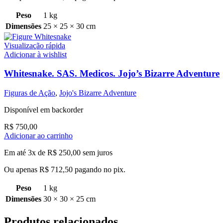
Peso
1 kg
Dimensões
25 × 25 × 30 cm
Visualização rápida
Adicionar à wishlist
Whitesnake. SAS. Medicos. Jojo’s Bizarre Adventure
Figuras de Ação
,
Jojo's Bizarre Adventure
Disponível em backorder
R$
750,00
Adicionar ao carrinho
Em até 3x de
R$
250,00
sem juros
Ou apenas
R$
712,50
pagando no pix.
Peso
1 kg
Dimensões
30 × 30 × 25 cm
Produtos relacionados