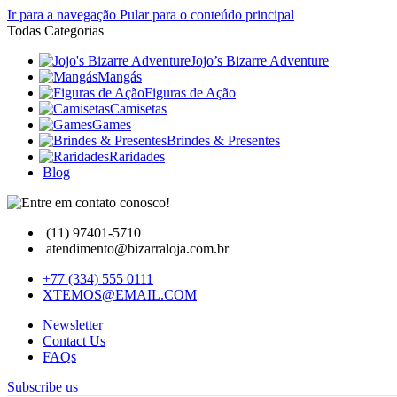
Ir para a navegação
Pular para o conteúdo principal
Todas Categorias
Jojo’s Bizarre Adventure
Mangás
Figuras de Ação
Camisetas
Games
Brindes & Presentes
Raridades
Blog
(11) 97401-5710
atendimento@bizarraloja.com.br
+77 (334) 555 0111
XTEMOS@EMAIL.COM
Newsletter
Contact Us
FAQs
Subscribe us