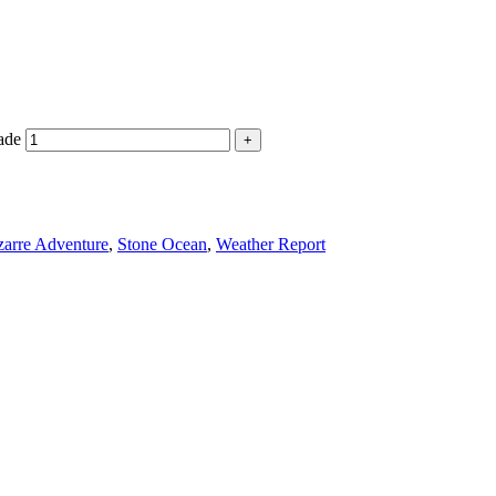
ade
izarre Adventure
,
Stone Ocean
,
Weather Report