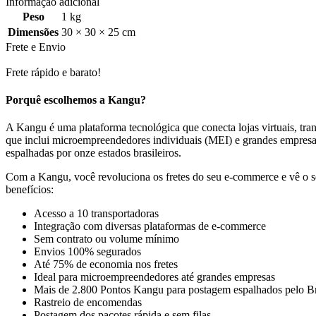
Informação adicional
Peso
1 kg
Dimensões
30 × 30 × 25 cm
Frete e Envio
Frete rápido e barato!
Porquê escolhemos a Kangu?
A Kangu é uma plataforma tecnológica que conecta lojas virtuais, trans
que inclui microempreendedores individuais (MEI) e grandes empresa
espalhadas por onze estados brasileiros.
Com a Kangu, você revoluciona os fretes do seu e-commerce e vê o se
benefícios:
Acesso a 10 transportadoras
Integração com diversas plataformas de e-commerce
Sem contrato ou volume mínimo
Envios 100% segurados
Até 75% de economia nos fretes
Ideal para microempreendedores até grandes empresas
Mais de 2.800 Pontos Kangu para postagem espalhados pelo Br
Rastreio de encomendas
Postagem dos pacotes rápida e sem filas