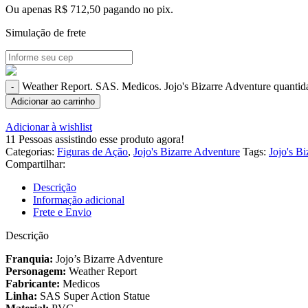
Ou apenas
R$
712,50
pagando no pix.
Simulação de frete
Weather Report. SAS. Medicos. Jojo's Bizarre Adventure quantid
Adicionar ao carrinho
Adicionar à wishlist
11
Pessoas assistindo esse produto agora!
Categorias:
Figuras de Ação
,
Jojo's Bizarre Adventure
Tags:
Jojo's B
Compartilhar:
Descrição
Informação adicional
Frete e Envio
Descrição
Franquia:
Jojo’s Bizarre Adventure
Personagem:
Weather Report
Fabricante:
Medicos
Linha:
SAS Super Action Statue