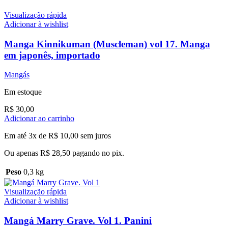
Visualização rápida
Adicionar à wishlist
Manga Kinnikuman (Muscleman) vol 17. Manga
em japonês, importado
Mangás
Em estoque
R$
30,00
Adicionar ao carrinho
Em até 3x de
R$
10,00
sem juros
Ou apenas
R$
28,50
pagando no pix.
Peso
0,3 kg
Visualização rápida
Adicionar à wishlist
Mangá Marry Grave. Vol 1. Panini