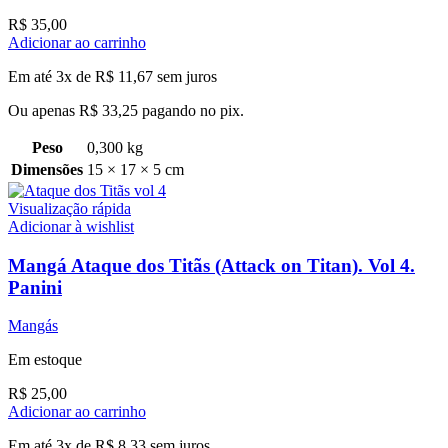
R$
35,00
Adicionar ao carrinho
Em até 3x de
R$
11,67
sem juros
Ou apenas
R$
33,25
pagando no pix.
Peso
0,300 kg
Dimensões
15 × 17 × 5 cm
Visualização rápida
Adicionar à wishlist
Mangá Ataque dos Titãs (Attack on Titan). Vol 4.
Panini
Mangás
Em estoque
R$
25,00
Adicionar ao carrinho
Em até 3x de
R$
8,33
sem juros