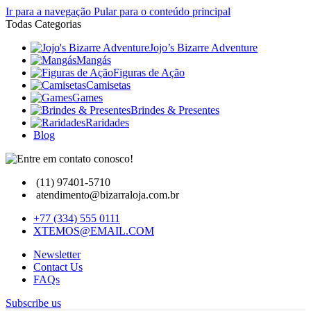
Ir para a navegação
Pular para o conteúdo principal
Todas Categorias
Jojo’s Bizarre Adventure
Mangás
Figuras de Ação
Camisetas
Games
Brindes & Presentes
Raridades
Blog
(11) 97401-5710
atendimento@bizarraloja.com.br
+77 (334) 555 0111
XTEMOS@EMAIL.COM
Newsletter
Contact Us
FAQs
Subscribe us