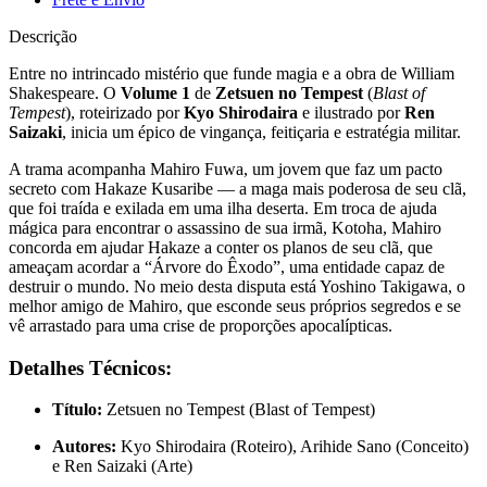
Descrição
Entre no intrincado mistério que funde magia e a obra de William
Shakespeare. O
Volume 1
de
Zetsuen no Tempest
(
Blast of
Tempest
), roteirizado por
Kyo Shirodaira
e ilustrado por
Ren
Saizaki
, inicia um épico de vingança, feitiçaria e estratégia militar.
A trama acompanha Mahiro Fuwa, um jovem que faz um pacto
secreto com Hakaze Kusaribe — a maga mais poderosa de seu clã,
que foi traída e exilada em uma ilha deserta. Em troca de ajuda
mágica para encontrar o assassino de sua irmã, Kotoha, Mahiro
concorda em ajudar Hakaze a conter os planos de seu clã, que
ameaçam acordar a “Árvore do Êxodo”, uma entidade capaz de
destruir o mundo. No meio desta disputa está Yoshino Takigawa, o
melhor amigo de Mahiro, que esconde seus próprios segredos e se
vê arrastado para uma crise de proporções apocalípticas.
Detalhes Técnicos:
Título:
Zetsuen no Tempest (Blast of Tempest)
Autores:
Kyo Shirodaira (Roteiro), Arihide Sano (Conceito)
e Ren Saizaki (Arte)