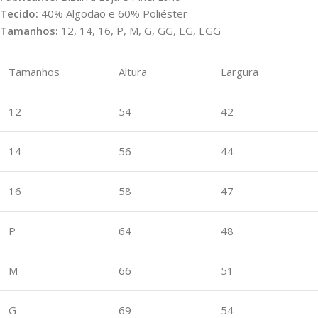
Tecido:
40% Algodão e 60% Poliéster
Tamanhos:
12, 14, 16, P, M, G, GG, EG, EGG
Tamanhos
Altura
Largura
12
54
42
14
56
44
16
58
47
P
64
48
M
66
51
G
69
54