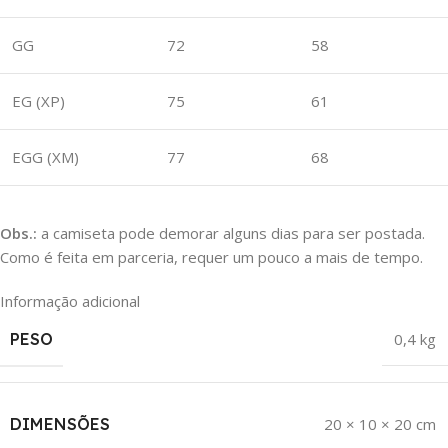
GG
72
58
EG (XP)
75
61
EGG (XM)
77
68
Obs.:
a camiseta pode demorar alguns dias para ser postada.
Como é feita em parceria, requer um pouco a mais de tempo.
Informação adicional
PESO
0,4 kg
DIMENSÕES
20 × 10 × 20 cm