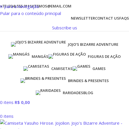
Ir para a navegação
+77 (334) 555 0111
XTEMOS@EMAIL.COM
Pular para o conteúdo principal
NEWSLETTER
CONTACT US
FAQS
Subscribe us
JOJO’S BIZARRE ADVENTURE
MANGÁS
FIGURAS DE AÇÃO
CAMISETAS
GAMES
BRINDES & PRESENTES
RARIDADES
BLOG
0
itens
R$
0,00
0
itens