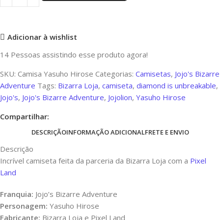
Adicionar à wishlist
14
Pessoas assistindo esse produto agora!
SKU:
Camisa Yasuho Hirose
Categorias:
Camisetas
,
Jojo's Bizarre
Adventure
Tags:
Bizarra Loja
,
camiseta
,
diamond is unbreakable
,
Jojo's
,
Jojo's Bizarre Adventure
,
Jojolion
,
Yasuho Hirose
Compartilhar:
DESCRIÇÃO
INFORMAÇÃO ADICIONAL
FRETE E ENVIO
Descrição
Incrível camiseta feita da parceria da Bizarra Loja com a
Pixel
Land
F
ranquia:
Jojo’s Bizarre Adventure
Personagem:
Yasuho Hirose
Fabricante:
Bizarra Loja e Pixel Land