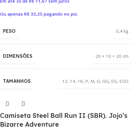
Em até 3x de
R$
11,67
sem juros
Ou apenas
R$
33,25
pagando no pix.
PESO
0,4 kg
DIMENSÕES
20 × 10 × 20 cm
TAMANHOS
12
,
14
,
16
,
P
,
M
,
G
,
GG
,
EG
,
EGG
Camiseta Steel Ball Run II (SBR). Jojo’s
Bizarre Adventure