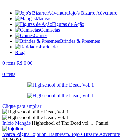
Jojo’s Bizarre Adventure
Mangás
Figuras de Ação
Camisetas
Games
Brindes & Presentes
Raridades
Blog
0
itens
R$
0,00
0
itens
Clique para ampliar
Início
Mangás
Highschool of The Dead vol. 1. Panini
Marca Página Jojolion. Banpresto. Jojo's Bizarre Adventure
R$
60,00