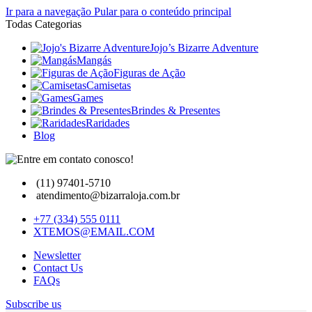
Ir para a navegação
Pular para o conteúdo principal
Todas Categorias
Jojo’s Bizarre Adventure
Mangás
Figuras de Ação
Camisetas
Games
Brindes & Presentes
Raridades
Blog
(11) 97401-5710
atendimento@bizarraloja.com.br
+77 (334) 555 0111
XTEMOS@EMAIL.COM
Newsletter
Contact Us
FAQs
Subscribe us