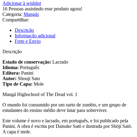
Adicionar à wishlist
16
Pessoas assistindo esse produto agora!
Categoria:
Mangás
Compartilhar:
Descrição
Informação adicional
Frete e Envio
Descrição
Estado de conservação:
Lacrado
Idioma:
Português
Editora:
Panini
Autor:
Shouji Sato
Tipo de Capa:
Mole
Mangá Highschool of The Dead vol. 1
O mundo foi consumido por um surto de zumbis, e um grupo de
estudantes do ensino médio deve lutar para sobreviver.
Este volume é novo e lacrado, em português, e foi publicado pela
Panini. A obra é escrita por Daisuke Satō e ilustrada por Shōji Satō.
A capa é mole.