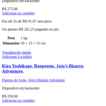
Disponível em backorder
R$
275,00
Adicionar ao carrinho
Em até 3x de
R$
91,67
sem juros
Ou apenas
R$
261,25
pagando no pix.
Peso
1 kg
Dimensões
30 × 15 × 15 cm
Visualização rápida
Adicionar à wishlist
Kira Yoshikage. Banpresto. Jojo’s Bizarra
Adventure.
Figuras de Ação
,
Jojo's Bizarre Adventure
Disponível em backorder
R$
250,00
Adicionar ao carrinho