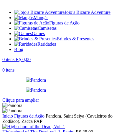
Jojo’s Bizarre Adventure
Mangás
Figuras de Ação
Camisetas
Games
Brindes & Presentes
Raridades
Blog
0
itens
R$
0,00
0
itens
Clique para ampliar
Início
Figuras de Ação
Pandora. Saint Seiya (Cavaleiros do
Zodíaco). Zacca PAP
Highschool of The Dead vol. 1. Panini
R$
35,00