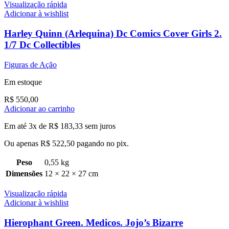
Visualização rápida
Adicionar à wishlist
Harley Quinn (Arlequina) Dc Comics Cover Girls 2.
1/7 Dc Collectibles
Figuras de Ação
Em estoque
R$
550,00
Adicionar ao carrinho
Em até 3x de
R$
183,33
sem juros
Ou apenas
R$
522,50
pagando no pix.
Peso
0,55 kg
Dimensões
12 × 22 × 27 cm
Visualização rápida
Adicionar à wishlist
Hierophant Green. Medicos. Jojo’s Bizarre