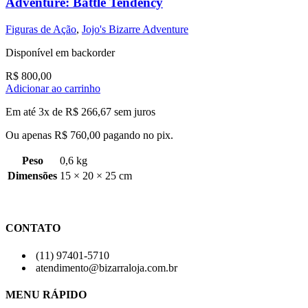
Adventure: Battle Tendency
Figuras de Ação
,
Jojo's Bizarre Adventure
Disponível em backorder
R$
800,00
Adicionar ao carrinho
Em até 3x de
R$
266,67
sem juros
Ou apenas
R$
760,00
pagando no pix.
Peso
0,6 kg
Dimensões
15 × 20 × 25 cm
CONTATO
(11) 97401-5710
atendimento@bizarraloja.com.br
MENU RÁPIDO