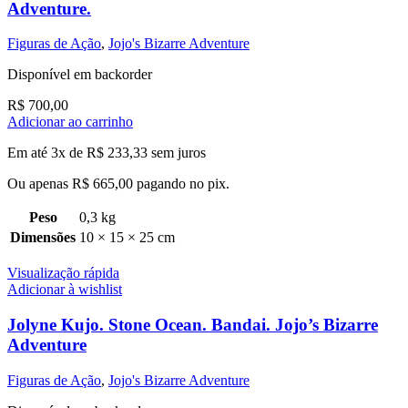
Adventure.
Figuras de Ação
,
Jojo's Bizarre Adventure
Disponível em backorder
R$
700,00
Adicionar ao carrinho
Em até 3x de
R$
233,33
sem juros
Ou apenas
R$
665,00
pagando no pix.
Peso
0,3 kg
Dimensões
10 × 15 × 25 cm
Visualização rápida
Adicionar à wishlist
Jolyne Kujo. Stone Ocean. Bandai. Jojo’s Bizarre
Adventure
Figuras de Ação
,
Jojo's Bizarre Adventure