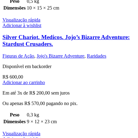
Peso
0,5 kg
Dimensões
10 × 15 × 25 cm
Visualização rápida
Adicionar à wishlist
Silver Chariot. Medicos. Jojo’s Bizarre Adventure:
Stardust Crusaders.
Figuras de Ação
,
Jojo's Bizarre Adventure
,
Raridades
Disponível em backorder
R$
600,00
Adicionar ao carrinho
Em até 3x de
R$
200,00
sem juros
Ou apenas
R$
570,00
pagando no pix.
Peso
0,3 kg
Dimensões
9 × 12 × 23 cm
Visualização rápida