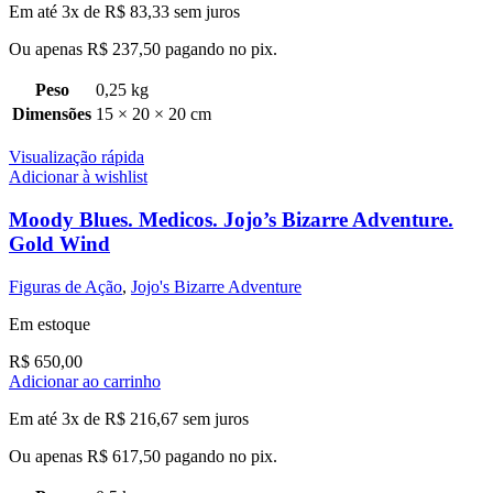
Em até 3x de
R$
83,33
sem juros
Ou apenas
R$
237,50
pagando no pix.
Peso
0,25 kg
Dimensões
15 × 20 × 20 cm
Visualização rápida
Adicionar à wishlist
Moody Blues. Medicos. Jojo’s Bizarre Adventure.
Gold Wind
Figuras de Ação
,
Jojo's Bizarre Adventure
Em estoque
R$
650,00
Adicionar ao carrinho
Em até 3x de
R$
216,67
sem juros
Ou apenas
R$
617,50
pagando no pix.