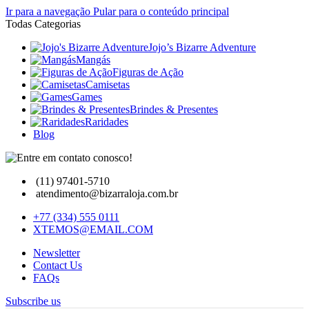
Ir para a navegação
Pular para o conteúdo principal
Todas Categorias
Jojo’s Bizarre Adventure
Mangás
Figuras de Ação
Camisetas
Games
Brindes & Presentes
Raridades
Blog
(11) 97401-5710
atendimento@bizarraloja.com.br
+77 (334) 555 0111
XTEMOS@EMAIL.COM
Newsletter
Contact Us
FAQs
Subscribe us