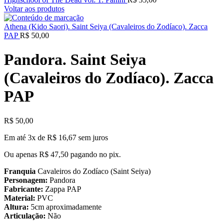
Voltar aos produtos
Athena (Kido Saori). Saint Seiya (Cavaleiros do Zodíaco). Zacca
PAP
R$
50,00
Pandora. Saint Seiya
(Cavaleiros do Zodíaco). Zacca
PAP
R$
50,00
Em até 3x de
R$
16,67
sem juros
Ou apenas
R$
47,50
pagando no pix.
Franquia
Cavaleiros do Zodíaco (Saint Seiya)
Personagem:
Pandora
Fabricante:
Zappa PAP
Material:
PVC
Altura:
5cm aproximadamente
Articulação:
Não