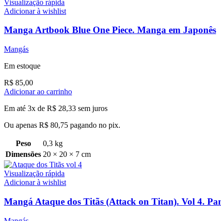
Visualização rápida
Adicionar à wishlist
Manga Artbook Blue One Piece. Manga em Japonês
Mangás
Em estoque
R$
85,00
Adicionar ao carrinho
Em até 3x de
R$
28,33
sem juros
Ou apenas
R$
80,75
pagando no pix.
Peso
0,3 kg
Dimensões
20 × 20 × 7 cm
Visualização rápida
Adicionar à wishlist
Mangá Ataque dos Titãs (Attack on Titan). Vol 4. Pa
Mangás