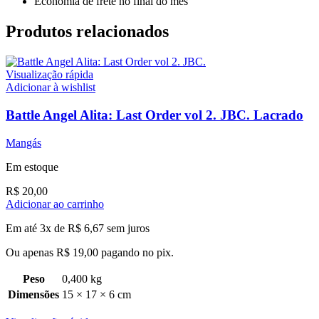
Economia de frete no final do mês
Produtos relacionados
Visualização rápida
Adicionar à wishlist
Battle Angel Alita: Last Order vol 2. JBC. Lacrado
Mangás
Em estoque
R$
20,00
Adicionar ao carrinho
Em até 3x de
R$
6,67
sem juros
Ou apenas
R$
19,00
pagando no pix.
Peso
0,400 kg
Dimensões
15 × 17 × 6 cm