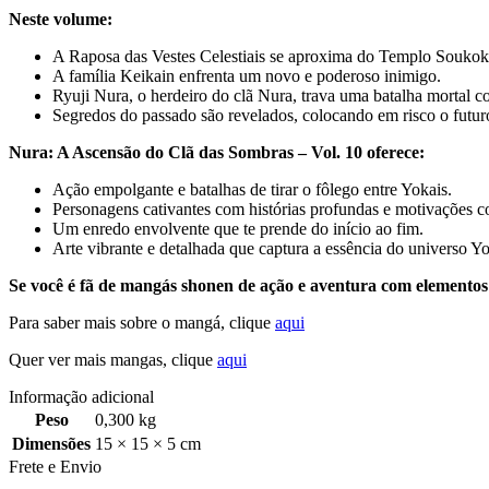
Neste volume:
A Raposa das Vestes Celestiais se aproxima do Templo Soukoku
A família Keikain enfrenta um novo e poderoso inimigo.
Ryuji Nura, o herdeiro do clã Nura, trava uma batalha mortal co
Segredos do passado são revelados, colocando em risco o futur
Nura: A Ascensão do Clã das Sombras – Vol. 10 oferece:
Ação empolgante e batalhas de tirar o fôlego entre Yokais.
Personagens cativantes com histórias profundas e motivações 
Um enredo envolvente que te prende do início ao fim.
Arte vibrante e detalhada que captura a essência do universo Yo
Se você é fã de mangás shonen de ação e aventura com elementos d
Para saber mais sobre o mangá, clique
aqui
Quer ver mais mangas, clique
aqui
Informação adicional
Peso
0,300 kg
Dimensões
15 × 15 × 5 cm
Frete e Envio