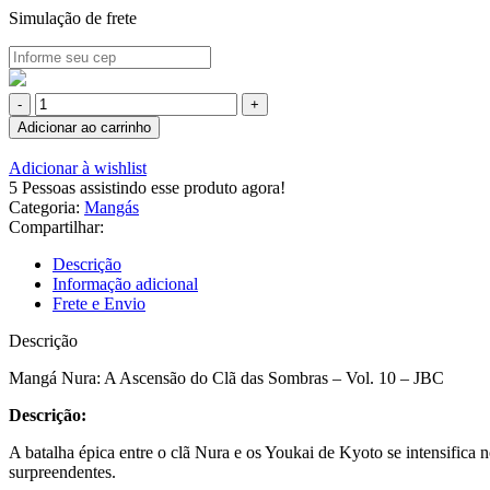
Simulação de frete
Manga
Nura:
Adicionar ao carrinho
A
Ascensão
Adicionar à wishlist
do
5
Pessoas assistindo esse produto agora!
Clã
Categoria:
Mangás
das
Compartilhar:
Sombras.
Vol
Descrição
10.
Informação adicional
JBC
Frete e Envio
quantidade
Descrição
Mangá Nura: A Ascensão do Clã das Sombras – Vol. 10 – JBC
Descrição:
A batalha épica entre o clã Nura e os Youkai de Kyoto se intensifica
surpreendentes.