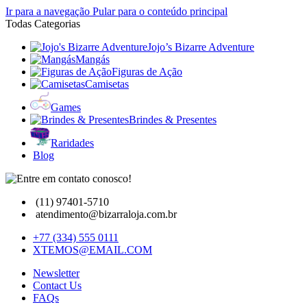
Ir para a navegação
Pular para o conteúdo principal
Todas Categorias
Jojo’s Bizarre Adventure
Mangás
Figuras de Ação
Camisetas
Games
Brindes & Presentes
Raridades
Blog
(11) 97401-5710
atendimento@bizarraloja.com.br
+77 (334) 555 0111
XTEMOS@EMAIL.COM
Newsletter
Contact Us
FAQs