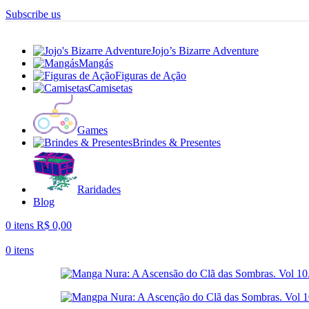
Subscribe us
Jojo’s Bizarre Adventure
Mangás
Figuras de Ação
Camisetas
Games
Brindes & Presentes
Raridades
Blog
0
itens
R$
0,00
0
itens