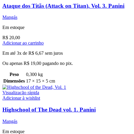
Ataque dos Titãs (Attack on Titan). Vol. 3. Panini
Mangás
Em estoque
R$
20,00
Adicionar ao carrinho
Em até 3x de
R$
6,67
sem juros
Ou apenas
R$
19,00
pagando no pix.
Peso
0,300 kg
Dimensões
17 × 15 × 5 cm
Visualização rápida
Adicionar à wishlist
Highschool of The Dead vol. 1. Panini
Mangás
Em estoque