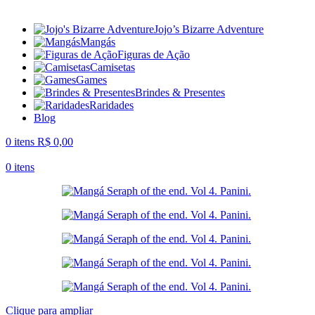
Jojo’s Bizarre Adventure
Mangás
Figuras de Ação
Camisetas
Games
Brindes & Presentes
Raridades
Blog
0
itens
R$
0,00
0
itens
Clique para ampliar