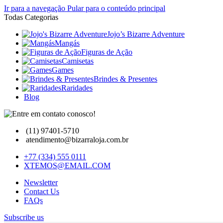
Ir para a navegação
Pular para o conteúdo principal
Todas Categorias
Jojo’s Bizarre Adventure
Mangás
Figuras de Ação
Camisetas
Games
Brindes & Presentes
Raridades
Blog
(11) 97401-5710
atendimento@bizarraloja.com.br
+77 (334) 555 0111
XTEMOS@EMAIL.COM
Newsletter
Contact Us
FAQs
Subscribe us