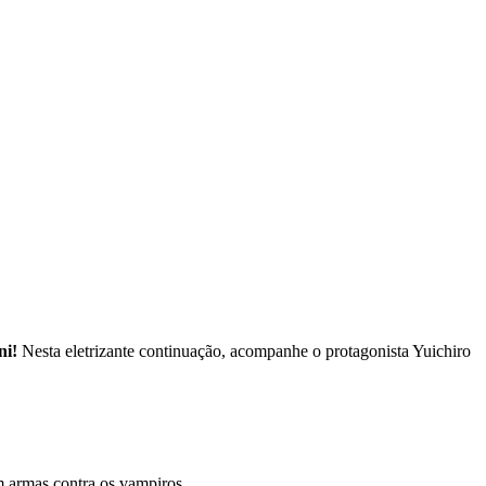
ni!
Nesta eletrizante continuação, acompanhe o protagonista Yuichiro
 armas contra os vampiros.