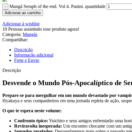
Mangá Seraph of the end. Vol 4. Panini. quantidade
Adicionar ao carrinho
Adicionar à wishlist
10
Pessoas assistindo esse produto agora!
Categoria:
Mangás
Compartilhar:
Descrição
Informação adicional
Frete e Envio
Descrição
Desvende o Mundo Pós-Apocalíptico de Sera
Prepare-se para mergulhar em um mundo devastado por vampiros 
Hyakuya e seus companheiros em uma jornada repleta de ação, suspen
O que te espera neste volume:
Confronto épico:
Yuichiro e seus amigos enfrentarão uma hord
Reviravolta inesperada:
Um encontro chocante com um antigo
Segredos revelados:
Desvendaremos mais sobre o passado mist