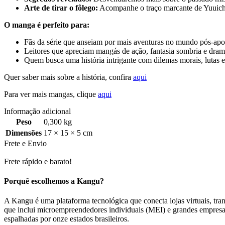
Arte de tirar o fôlego:
Acompanhe o traço marcante de Yuuichi
O manga é perfeito para:
Fãs da série que anseiam por mais aventuras no mundo pós-apoc
Leitores que apreciam mangás de ação, fantasia sombria e dram
Quem busca uma história intrigante com dilemas morais, lutas 
Quer saber mais sobre a história, confira
aqui
Para ver mais mangas, clique
aqui
Informação adicional
Peso
0,300 kg
Dimensões
17 × 15 × 5 cm
Frete e Envio
Frete rápido e barato!
Porquê escolhemos a Kangu?
A Kangu é uma plataforma tecnológica que conecta lojas virtuais, trans
que inclui microempreendedores individuais (MEI) e grandes empresa
espalhadas por onze estados brasileiros.