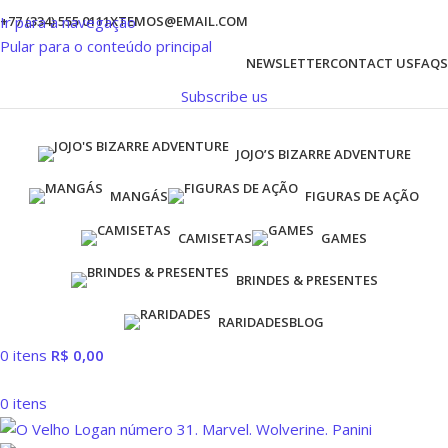
Ir para a navegação
+77 (334) 555 0111
XTEMOS@EMAIL.COM
Pular para o conteúdo principal
NEWSLETTER
CONTACT US
FAQS
Subscribe us
JOJO’S BIZARRE ADVENTURE
MANGÁS
FIGURAS DE AÇÃO
CAMISETAS
GAMES
BRINDES & PRESENTES
RARIDADES
BLOG
0
itens
R$
0,00
0
itens