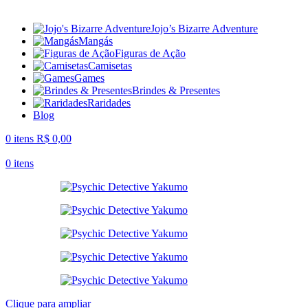
Jojo’s Bizarre Adventure
Mangás
Figuras de Ação
Camisetas
Games
Brindes & Presentes
Raridades
Blog
0
itens
R$
0,00
0
itens
Clique para ampliar