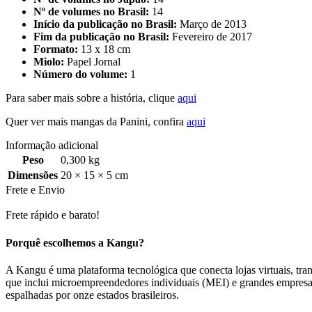
Nº de volumes no Brasil:
14
Início da publicação no Brasil:
Março de 2013
Fim da publicação no Brasil:
Fevereiro de 2017
Formato:
13 x 18 cm
Miolo:
Papel Jornal
Número do volume:
1
Para saber mais sobre a história, clique
aqui
Quer ver mais mangas da Panini, confira
aqui
Informação adicional
Peso
0,300 kg
Dimensões
20 × 15 × 5 cm
Frete e Envio
Frete rápido e barato!
Porquê escolhemos a Kangu?
A Kangu é uma plataforma tecnológica que conecta lojas virtuais, trans
que inclui microempreendedores individuais (MEI) e grandes empresa
espalhadas por onze estados brasileiros.