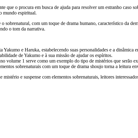
ue o procura em busca de ajuda para resolver um estranho caso sobren
o mundo espiritual.
 o sobrenatural, com um toque de drama humano, característico da de
endo o tom da narrativa.
 Yakumo e Haruka, estabelecendo suas personalidades e a dinâmica en
abilidade de Yakumo e à sua missão de ajudar os espíritos.
no volume 1 serve como um exemplo do tipo de mistérios que serão exp
ementos sobrenaturais com um toque de drama shoujo torna a leitura en
e mistério e suspense com elementos sobrenaturais, leitores interessad