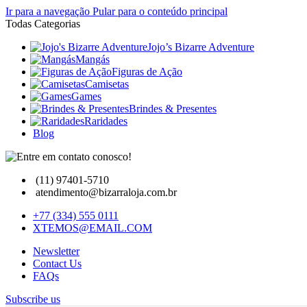
Ir para a navegação
Pular para o conteúdo principal
Todas Categorias
Jojo’s Bizarre Adventure
Mangás
Figuras de Ação
Camisetas
Games
Brindes & Presentes
Raridades
Blog
(11) 97401-5710
atendimento@bizarraloja.com.br
+77 (334) 555 0111
XTEMOS@EMAIL.COM
Newsletter
Contact Us
FAQs
Subscribe us