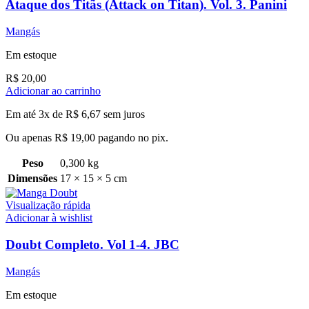
Ataque dos Titãs (Attack on Titan). Vol. 3. Panini
Mangás
Em estoque
R$
20,00
Adicionar ao carrinho
Em até 3x de
R$
6,67
sem juros
Ou apenas
R$
19,00
pagando no pix.
Peso
0,300 kg
Dimensões
17 × 15 × 5 cm
Visualização rápida
Adicionar à wishlist
Doubt Completo. Vol 1-4. JBC
Mangás
Em estoque