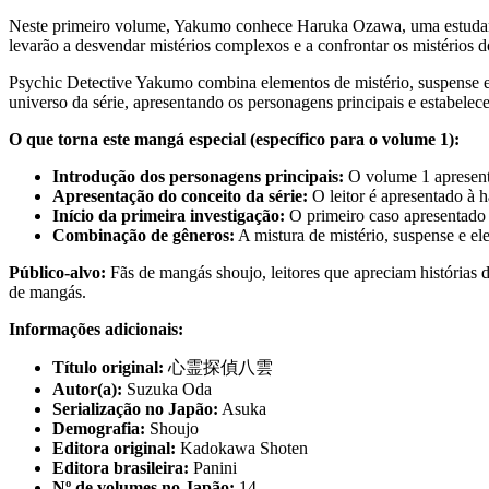
Neste primeiro volume, Yakumo conhece Haruka Ozawa, uma estudante q
levarão a desvendar mistérios complexos e a confrontar os mistérios d
Psychic Detective Yakumo combina elementos de mistério, suspense e
universo da série, apresentando os personagens principais e estabelec
O que torna este mangá especial (específico para o volume 1):
Introdução dos personagens principais:
O volume 1 apresenta
Apresentação do conceito da série:
O leitor é apresentado à h
Início da primeira investigação:
O primeiro caso apresentado 
Combinação de gêneros:
A mistura de mistério, suspense e el
Público-alvo:
Fãs de mangás shoujo, leitores que apreciam histórias d
de mangás.
Informações adicionais:
Título original:
心霊探偵八雲
Autor(a):
Suzuka Oda
Serialização no Japão:
Asuka
Demografia:
Shoujo
Editora original:
Kadokawa Shoten
Editora brasileira:
Panini
Nº de volumes no Japão:
14