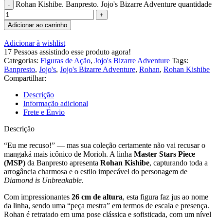
Rohan Kishibe. Banpresto. Jojo's Bizarre Adventure quantidade
Adicionar ao carrinho
Adicionar à wishlist
17
Pessoas assistindo esse produto agora!
Categorias:
Figuras de Ação
,
Jojo's Bizarre Adventure
Tags:
Banpresto
,
Jojo's
,
Jojo's Bizarre Adventure
,
Rohan
,
Rohan Kishibe
Compartilhar:
Descrição
Informação adicional
Frete e Envio
Descrição
“Eu me recuso!” — mas sua coleção certamente não vai recusar o
mangaká mais icônico de Morioh. A linha
Master Stars Piece
(MSP)
da Banpresto apresenta
Rohan Kishibe
, capturando toda a
arrogância charmosa e o estilo impecável do personagem de
Diamond is Unbreakable
.
Com impressionantes
26 cm de altura
, esta figura faz jus ao nome
da linha, sendo uma “peça mestra” em termos de escala e presença.
Rohan é retratado em uma pose clássica e sofisticada, com um nível