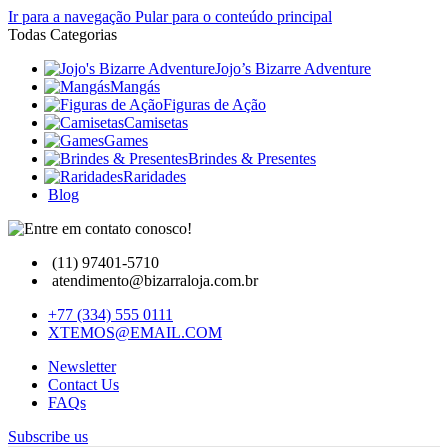
Ir para a navegação
Pular para o conteúdo principal
Todas Categorias
Jojo’s Bizarre Adventure
Mangás
Figuras de Ação
Camisetas
Games
Brindes & Presentes
Raridades
Blog
(11) 97401-5710
atendimento@bizarraloja.com.br
+77 (334) 555 0111
XTEMOS@EMAIL.COM
Newsletter
Contact Us
FAQs
Subscribe us