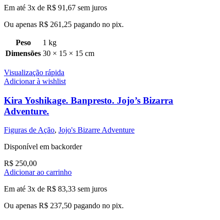
Em até 3x de
R$
91,67
sem juros
Ou apenas
R$
261,25
pagando no pix.
Peso
1 kg
Dimensões
30 × 15 × 15 cm
Visualização rápida
Adicionar à wishlist
Kira Yoshikage. Banpresto. Jojo’s Bizarra
Adventure.
Figuras de Ação
,
Jojo's Bizarre Adventure
Disponível em backorder
R$
250,00
Adicionar ao carrinho
Em até 3x de
R$
83,33
sem juros
Ou apenas
R$
237,50
pagando no pix.