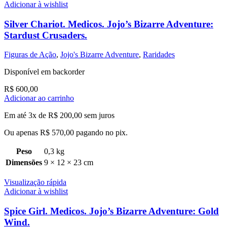
Adicionar à wishlist
Silver Chariot. Medicos. Jojo’s Bizarre Adventure:
Stardust Crusaders.
Figuras de Ação
,
Jojo's Bizarre Adventure
,
Raridades
Disponível em backorder
R$
600,00
Adicionar ao carrinho
Em até 3x de
R$
200,00
sem juros
Ou apenas
R$
570,00
pagando no pix.
Peso
0,3 kg
Dimensões
9 × 12 × 23 cm
Visualização rápida
Adicionar à wishlist
Spice Girl. Medicos. Jojo’s Bizarre Adventure: Gold
Wind.