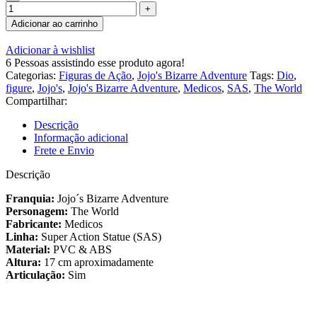
Adicionar ao carrinho
Adicionar à wishlist
6
Pessoas assistindo esse produto agora!
Categorias:
Figuras de Ação
,
Jojo's Bizarre Adventure
Tags:
Dio
,
figure
,
Jojo's
,
Jojo's Bizarre Adventure
,
Medicos
,
SAS
,
The World
Compartilhar:
Descrição
Informação adicional
Frete e Envio
Descrição
Franquia:
Jojo´s Bizarre Adventure
Personagem:
The World
Fabricante:
Medicos
Linha:
Super Action Statue (SAS)
Material:
PVC & ABS
Altura:
17 cm aproximadamente
Articulação:
Sim