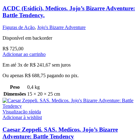
ACDC (Esidici). Medicos. Jojo’s Bizarre Adventure:
Battle Tendency.
Figuras de Ação
,
Jojo's Bizarre Adventure
Disponível em backorder
R$
725,00
Adicionar ao carrinho
Em até 3x de
R$
241,67
sem juros
Ou apenas
R$
688,75
pagando no pix.
Peso
0,4 kg
Dimensões
15 × 20 × 25 cm
Visualização rápida
Adicionar à wishlist
Caesar Zeppeli. SAS. Medicos. Jojo’s Bizarre
Adventure: Battle Tendency