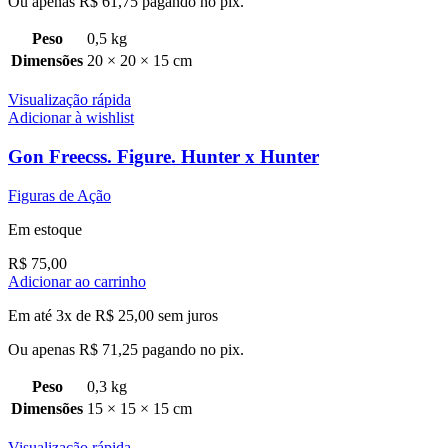
Ou apenas
R$
61,75
pagando no pix.
Peso
0,5 kg
Dimensões
20 × 20 × 15 cm
Visualização rápida
Adicionar à wishlist
Gon Freecss. Figure. Hunter x Hunter
Figuras de Ação
Em estoque
R$
75,00
Adicionar ao carrinho
Em até 3x de
R$
25,00
sem juros
Ou apenas
R$
71,25
pagando no pix.
Peso
0,3 kg
Dimensões
15 × 15 × 15 cm
Visualização rápida