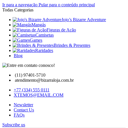
Ir para a navegação
Pular para o conteúdo principal
Todas Categorias
Jojo’s Bizarre Adventure
Mangás
Figuras de Ação
Camisetas
Games
Brindes & Presentes
Raridades
Blog
(11) 97401-5710
atendimento@bizarraloja.com.br
+77 (334) 555 0111
XTEMOS@EMAIL.COM
Newsletter
Contact Us
FAQs
Subscribe us