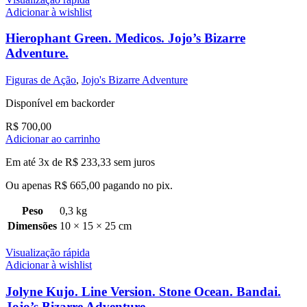
Adicionar à wishlist
Hierophant Green. Medicos. Jojo’s Bizarre
Adventure.
Figuras de Ação
,
Jojo's Bizarre Adventure
Disponível em backorder
R$
700,00
Adicionar ao carrinho
Em até 3x de
R$
233,33
sem juros
Ou apenas
R$
665,00
pagando no pix.
Peso
0,3 kg
Dimensões
10 × 15 × 25 cm
Visualização rápida
Adicionar à wishlist
Jolyne Kujo. Line Version. Stone Ocean. Bandai.
Jojo’s Bizarre Adventure