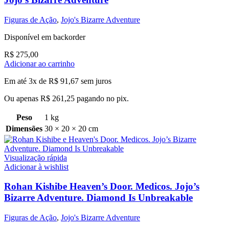
Figuras de Ação
,
Jojo's Bizarre Adventure
Disponível em backorder
R$
275,00
Adicionar ao carrinho
Em até 3x de
R$
91,67
sem juros
Ou apenas
R$
261,25
pagando no pix.
Peso
1 kg
Dimensões
30 × 20 × 20 cm
Visualização rápida
Adicionar à wishlist
Rohan Kishibe Heaven’s Door. Medicos. Jojo’s
Bizarre Adventure. Diamond Is Unbreakable
Figuras de Ação
,
Jojo's Bizarre Adventure