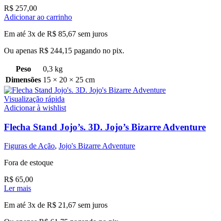
R$
257,00
Adicionar ao carrinho
Em até 3x de
R$
85,67
sem juros
Ou apenas
R$
244,15
pagando no pix.
Peso
0,3 kg
Dimensões
15 × 20 × 25 cm
Visualização rápida
Adicionar à wishlist
Flecha Stand Jojo’s. 3D. Jojo’s Bizarre Adventure
Figuras de Ação
,
Jojo's Bizarre Adventure
Fora de estoque
R$
65,00
Ler mais
Em até 3x de
R$
21,67
sem juros