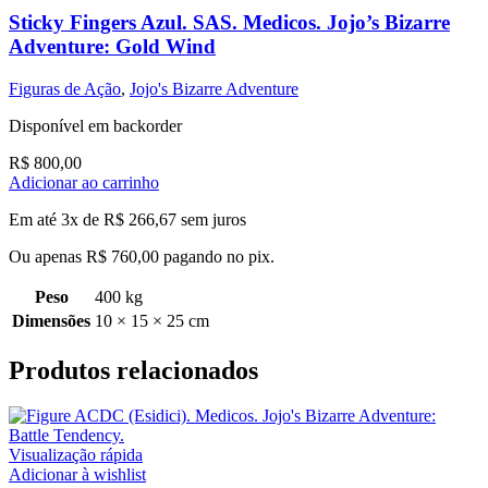
Sticky Fingers Azul. SAS. Medicos. Jojo’s Bizarre
Adventure: Gold Wind
Figuras de Ação
,
Jojo's Bizarre Adventure
Disponível em backorder
R$
800,00
Adicionar ao carrinho
Em até 3x de
R$
266,67
sem juros
Ou apenas
R$
760,00
pagando no pix.
Peso
400 kg
Dimensões
10 × 15 × 25 cm
Produtos relacionados
Visualização rápida
Adicionar à wishlist