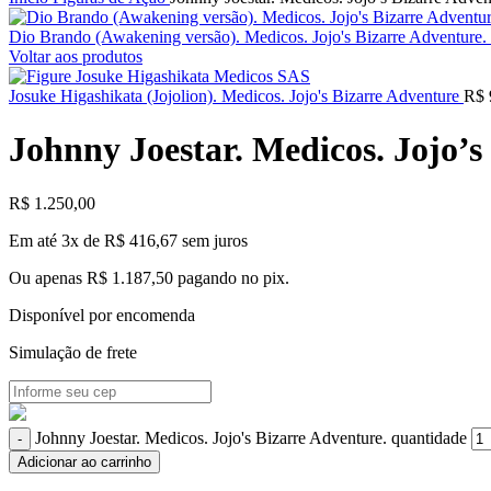
Dio Brando (Awakening versão). Medicos. Jojo's Bizarre Adventure.
Voltar aos produtos
Josuke Higashikata (Jojolion). Medicos. Jojo's Bizarre Adventure
R$
Johnny Joestar. Medicos. Jojo’s
R$
1.250,00
Em até 3x de
R$
416,67
sem juros
Ou apenas
R$
1.187,50
pagando no pix.
Disponível por encomenda
Simulação de frete
Johnny Joestar. Medicos. Jojo's Bizarre Adventure. quantidade
Adicionar ao carrinho