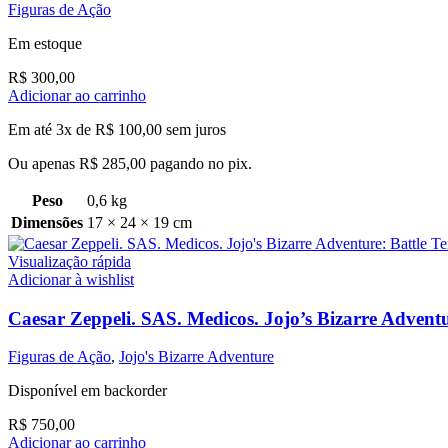
Figuras de Ação
Em estoque
R$
300,00
Adicionar ao carrinho
Em até 3x de
R$
100,00
sem juros
Ou apenas
R$
285,00
pagando no pix.
Peso
0,6 kg
Dimensões
17 × 24 × 19 cm
Visualização rápida
Adicionar à wishlist
Caesar Zeppeli. SAS. Medicos. Jojo’s Bizarre Advent
Figuras de Ação
,
Jojo's Bizarre Adventure
Disponível em backorder
R$
750,00
Adicionar ao carrinho