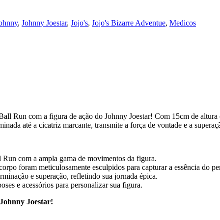
ohnny
,
Johnny Joestar
,
Jojo's
,
Jojo's Bizarre Adventue
,
Medicos
all Run com a figura de ação do Johnny Joestar! Com 15cm de altura e a
inada até a cicatriz marcante, transmite a força de vontade e a supera
ll Run com a ampla gama de movimentos da figura.
 corpo foram meticulosamente esculpidos para capturar a essência do p
rminação e superação, refletindo sua jornada épica.
es e acessórios para personalizar sua figura.
 Johnny Joestar!