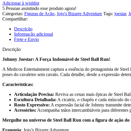
Adicionar à wishlist
5
Pessoas assistindo esse produto agora!
Categorias:
Figuras de Ação
,
Jojo's Bizarre Adventure
Tags:
joestar
,
J
Compartilhar:
Descrição
Informação adicional
Frete e Envio
Descrição
Johnny Joestar: A Força Indomável de Steel Ball Run!
A Medicos Entertainment captura a essência do protagonista de Steel B
poses do cavaleiro sem cavalo. Cada detalhe, desde a expressão determ
Características:
Articulação Precisa:
Reviva as cenas mais épicas de Steel Ba
Escultura Detalhada:
A cicatriz, o chapéu e cada músculo do
Rosto Expressivo:
A expressão facial de Johnny transmite dete
Acessórios:
Acompanha mãos intercambiáveis para diferentes pos
Mergulhe no universo de Steel Ball Run com a figura de ação do
Franquia
: Jojo’s Bizarre Adventure