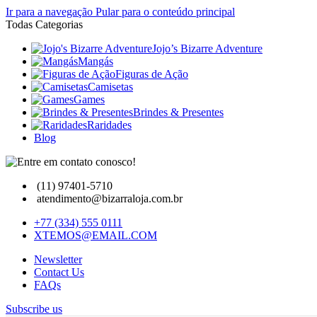
Ir para a navegação
Pular para o conteúdo principal
Todas Categorias
Jojo’s Bizarre Adventure
Mangás
Figuras de Ação
Camisetas
Games
Brindes & Presentes
Raridades
Blog
(11) 97401-5710
atendimento@bizarraloja.com.br
+77 (334) 555 0111
XTEMOS@EMAIL.COM
Newsletter
Contact Us
FAQs
Subscribe us