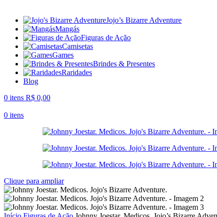
Jojo’s Bizarre Adventure
Mangás
Figuras de Ação
Camisetas
Games
Brindes & Presentes
Raridades
Blog
0
itens
R$
0,00
0
itens
Clique para ampliar
Início
Figuras de Ação
Johnny Joestar. Medicos. Jojo’s Bizarre Adven