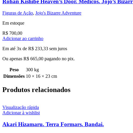
Rohan Kishibe Heaven’s Door. Medicos. Jojo’s Bizar
Figuras de Ação
,
Jojo's Bizarre Adventure
Em estoque
R$
700,00
Adicionar ao carrinho
Em até 3x de
R$
233,33
sem juros
Ou apenas
R$
665,00
pagando no pix.
Peso
300 kg
Dimensões
10 × 16 × 23 cm
Produtos relacionados
Visualização rápida
Adicionar à wishlist
Akari Hizamaru. Terra Formars. Bandai.