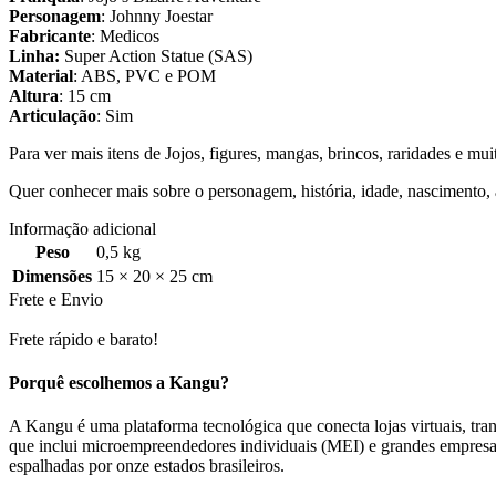
Personagem
: Johnny Joestar
Fabricante
: Medicos
Linha:
Super Action Statue (SAS)
Material
: ABS, PVC e POM
Altura
: 15 cm
Articulação
: Sim
Para ver mais itens de Jojos, figures, mangas, brincos, raridades e mu
Quer conhecer mais sobre o personagem, história, idade, nascimento,
Informação adicional
Peso
0,5 kg
Dimensões
15 × 20 × 25 cm
Frete e Envio
Frete rápido e barato!
Porquê escolhemos a Kangu?
A Kangu é uma plataforma tecnológica que conecta lojas virtuais, trans
que inclui microempreendedores individuais (MEI) e grandes empresa
espalhadas por onze estados brasileiros.